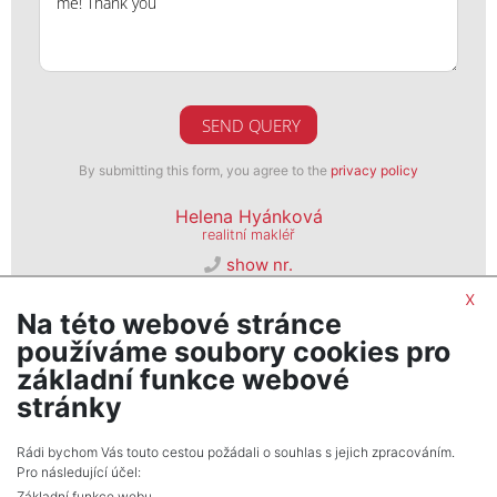
SEND QUERY
By submitting this form, you agree to the
privacy policy
Helena Hyánková
realitní makléř
show nr.
pronajem@psn.cz
x
Na této webové stránce
PSN, s. r. o.
používáme soubory cookies pro
Seifertova 823/9, 13000, Praha 3
základní funkce webové
stránky
Rádi bychom Vás touto cestou požádali o souhlas s jejich zpracováním.
Pro následující účel:
Základní funkce webu