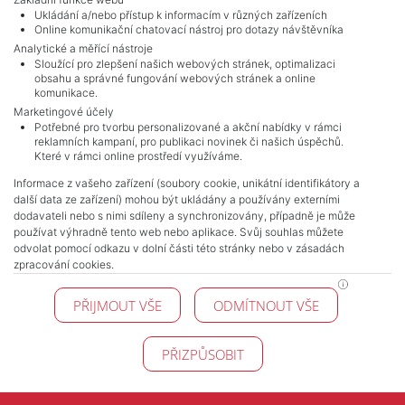
Ukládání a/nebo přístup k informacím v různých zařízeních
Online komunikační chatovací nástroj pro dotazy návštěvníka
Analytické a měřící nástroje
Sloužící pro zlepšení našich webových stránek, optimalizaci
obsahu a správné fungování webových stránek a online
komunikace.
Marketingové účely
Potřebné pro tvorbu personalizované a akční nabídky v rámci
reklamních kampaní, pro publikaci novinek či našich úspěchů.
NAVIGACE
Které v rámci online prostředí využíváme.
Terms and conditions
Informace z vašeho zařízení (soubory cookie, unikátní identifikátory a
Protection of personal data
další data ze zařízení) mohou být ukládány a používány externími
Real estate's
dodavateli nebo s nimi sdíleny a synchronizovány, případně je může
Contact
používat výhradně tento web nebo aplikace. Svůj souhlas můžete
odvolat pomocí odkazu v dolní části této stránky nebo v zásadách
Cookie processing
zpracování cookies.
KONTAKT
PŘIJMOUT VŠE
ODMÍTNOUT VŠE
Pražské reality
Budějovická 778/3
140 00 Praha 4
PŘIZPŮSOBIT
© 2026 Pražské reality - All Rights Reserved !