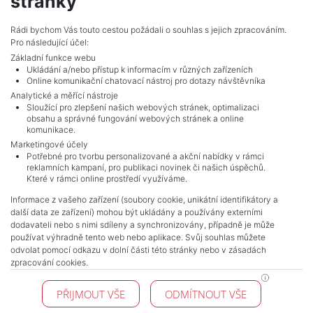
stránky
Adverts total
10
.
Rádi bychom Vás touto cestou požádali o souhlas s jejich zpracováním.
Pro následující účel:
Základní funkce webu
Ukládání a/nebo přístup k informacím v různých zařízeních
Online komunikační chatovací nástroj pro dotazy návštěvníka
Analytické a měřící nástroje
Sloužící pro zlepšení našich webových stránek, optimalizaci
obsahu a správné fungování webových stránek a online
komunikace.
Marketingové účely
Potřebné pro tvorbu personalizované a akční nabídky v rámci
reklamních kampaní, pro publikaci novinek či našich úspěchů.
NAVIGACE
Které v rámci online prostředí využíváme.
Terms and conditions
Informace z vašeho zařízení (soubory cookie, unikátní identifikátory a
Protection of personal data
další data ze zařízení) mohou být ukládány a používány externími
Real estate's
dodavateli nebo s nimi sdíleny a synchronizovány, případně je může
Contact
používat výhradně tento web nebo aplikace. Svůj souhlas můžete
odvolat pomocí odkazu v dolní části této stránky nebo v zásadách
Cookie processing
zpracování cookies.
KONTAKT
PŘIJMOUT VŠE
ODMÍTNOUT VŠE
Pražské reality
Budějovická 778/3