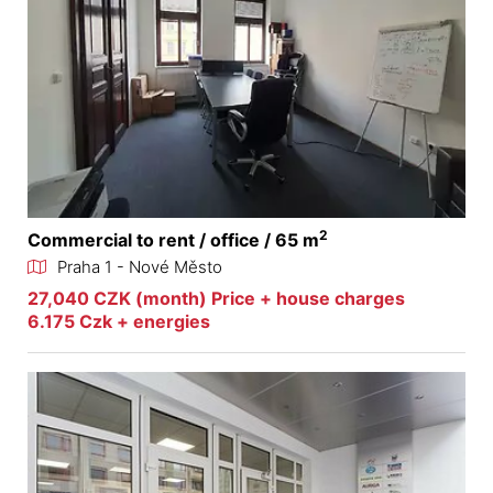
2
Commercial to rent / office / 65 m
Praha 1 - Nové Město
27,040 CZK (month) Price + house charges
6.175 Czk + energies