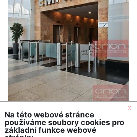
x
2
Commercial to rent / office / 25 m
Na této webové stránce
Praha 4 - Nusle
používáme soubory cookies pro
12,500 CZK (month) Price + utilities 225
základní funkce webové
CZK/sqm/month