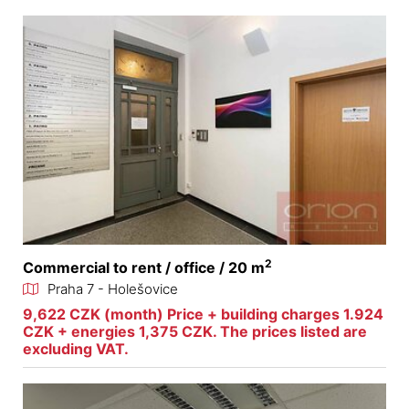
2
Commercial to rent / office / 20 m
Praha 7 - Holešovice
9,622 CZK (month) Price + building charges 1.924
CZK + energies 1,375 CZK. The prices listed are
excluding VAT.