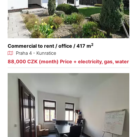
2
Commercial to rent / office / 417 m
Praha 4 - Kunratice
88,000 CZK (month) Price + electricity, gas, water