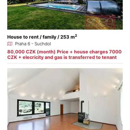
2
House to rent / family / 253 m
Praha 6 - Suchdol
80,000 CZK (month) Price + house charges 7000
CZK + elecricity and gas is transferred to tenant