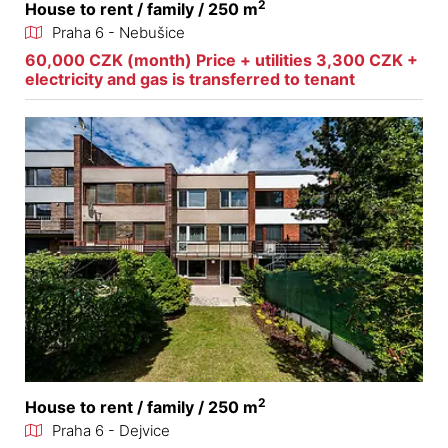
2
House to rent / family / 250 m
Praha 6 - Nebušice
60,000 CZK (month) Price + utilities 3,300 CZK +
electricity and gas is transferred to tenant
2
House to rent / family / 250 m
Praha 6 - Dejvice