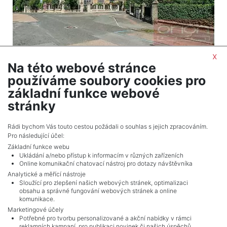
x
2
House to rent / family / 220 m
Na této webové stránce
Praha 6 - Střešovice
používáme soubory cookies pro
110,000 CZK (month) Price + utilities CZK
základní funkce webové
10.000,-
stránky
Adverts total
10
.
Rádi bychom Vás touto cestou požádali o souhlas s jejich zpracováním.
Pro následující účel:
Základní funkce webu
Ukládání a/nebo přístup k informacím v různých zařízeních
Online komunikační chatovací nástroj pro dotazy návštěvníka
Analytické a měřící nástroje
Sloužící pro zlepšení našich webových stránek, optimalizaci
obsahu a správné fungování webových stránek a online
komunikace.
Marketingové účely
Potřebné pro tvorbu personalizované a akční nabídky v rámci
reklamních kampaní, pro publikaci novinek či našich úspěchů.