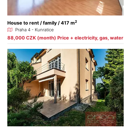
2
House to rent / family / 417 m
Praha 4 - Kunratice
88,000 CZK (month) Price + electricity, gas, water