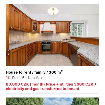
2
House to rent / family / 300 m
Praha 6 - Nebušice
80,000 CZK (month) Price + utilities 3000 CZK +
electricity and gas transferred to tenant