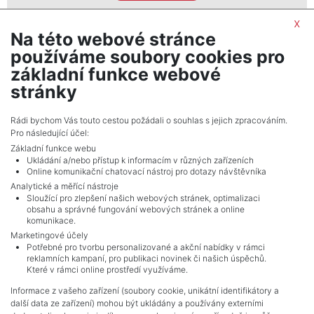
By submitting this form, you agree to the
privacy policy
x
Na této webové stránce
Mgr. Zora Patáková
používáme soubory cookies pro
realitní makléř
základní funkce webové
show nr.
stránky
zora.patakova@seznam.cz
Appartamenti-luxusní byty-Praha, s. r. o.
Rádi bychom Vás touto cestou požádali o souhlas s jejich zpracováním.
Pro následující účel:
Vlašská 12, 11000, Praha 1
Základní funkce webu
Ukládání a/nebo přístup k informacím v různých zařízeních
Online komunikační chatovací nástroj pro dotazy návštěvníka
Analytické a měřící nástroje
Sloužící pro zlepšení našich webových stránek, optimalizaci
obsahu a správné fungování webových stránek a online
komunikace.
Marketingové účely
Potřebné pro tvorbu personalizované a akční nabídky v rámci
reklamních kampaní, pro publikaci novinek či našich úspěchů.
NAVIGACE
Které v rámci online prostředí využíváme.
Terms and conditions
Informace z vašeho zařízení (soubory cookie, unikátní identifikátory a
Protection of personal data
další data ze zařízení) mohou být ukládány a používány externími