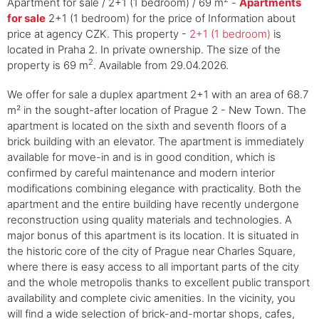
Apartment for sale / 2+1 (1 bedroom) / 69 m
-
Apartments
for sale
2+1 (1 bedroom) for the price of Information about
price at agency CZK. This property -
2+1 (1 bedroom)
is
located in Praha 2. In private ownership. The size of the
2
property is 69 m
. Available from 29.04.2026.
We offer for sale a duplex apartment 2+1 with an area of 68.7
m² in the sought-after location of Prague 2 - New Town. The
apartment is located on the sixth and seventh floors of a
brick building with an elevator. The apartment is immediately
available for move-in and is in good condition, which is
confirmed by careful maintenance and modern interior
modifications combining elegance with practicality. Both the
apartment and the entire building have recently undergone
reconstruction using quality materials and technologies. A
major bonus of this apartment is its location. It is situated in
the historic core of the city of Prague near Charles Square,
where there is easy access to all important parts of the city
and the whole metropolis thanks to excellent public transport
availability and complete civic amenities. In the vicinity, you
will find a wide selection of brick-and-mortar shops, cafes,