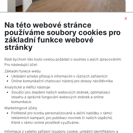
x
Na této webové stránce
2
Apartment for sale / 3+kt (2 bedrooms) / 97 m
používáme soubory cookies pro
Praha 4 - Modřany
základní funkce webové
17,946,000 CZK (real estate) Price
stránky
Adverts total
10
.
Rádi bychom Vás touto cestou požádali o souhlas s jejich zpracováním.
Pro následující účel:
Základní funkce webu
Ukládání a/nebo přístup k informacím v různých zařízeních
Online komunikační chatovací nástroj pro dotazy návštěvníka
Analytické a měřící nástroje
Sloužící pro zlepšení našich webových stránek, optimalizaci
obsahu a správné fungování webových stránek a online
komunikace.
Marketingové účely
Potřebné pro tvorbu personalizované a akční nabídky v rámci
reklamních kampaní, pro publikaci novinek či našich úspěchů.
NAVIGACE
Které v rámci online prostředí využíváme.
Terms and conditions
Informace z vašeho zařízení (soubory cookie, unikátní identifikátory a