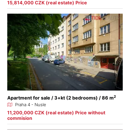
15,814,000 CZK (real estate) Price
2
Apartment for sale / 3+kt (2 bedrooms) / 86 m
Praha 4 - Nusle
11,200,000 CZK (real estate) Price without
commision