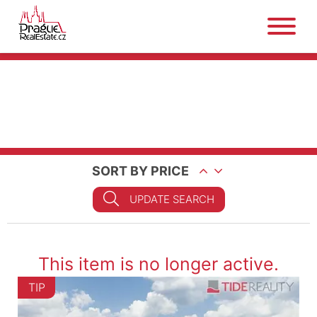
SORT BY PRICE
UPDATE SEARCH
This item is no longer active.
TIP