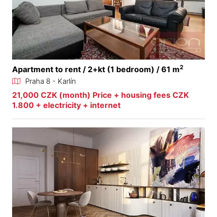
2
Apartment to rent / 2+kt (1 bedroom) / 61 m
Praha 8 - Karlín
21,000 CZK (month) Price + housing fees CZK
1.800 + electricity + internet