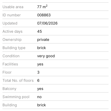
2
Usable area
77 m
ID number
008863
Updated
07/06/2026
Active days
45
Ownership
private
Building type
brick
Condition
very good
Facilities
yes
Floor
3
Total No. of floors
6
Balcony
yes
Swimming pool
no
Building
brick