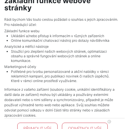
základní funkce webové
Holečkova 31/103, 15000, Praha 5
stránky
Rádi bychom Vás touto cestou požádali o souhlas s jejich zpracováním.
Pro následující účel:
Základní funkce webu
Ukládání a/nebo přístup k informacím v různých zařízeních
Online komunikační chatovací nástroj pro dotazy návštěvníka
Analytické a měřící nástroje
Sloužící pro zlepšení našich webových stránek, optimalizaci
obsahu a správné fungování webových stránek a online
komunikace.
Marketingové účely
Potřebné pro tvorbu personalizované a akční nabídky v rámci
reklamních kampaní, pro publikaci novinek či našich úspěchů.
NAVIGACE
Které v rámci online prostředí využíváme.
Terms and conditions
Informace z vašeho zařízení (soubory cookie, unikátní identifikátory a
Protection of personal data
další data ze zařízení) mohou být ukládány a používány externími
Real estate's
dodavateli nebo s nimi sdíleny a synchronizovány, případně je může
Contact
používat výhradně tento web nebo aplikace. Svůj souhlas můžete
odvolat pomocí odkazu v dolní části této stránky nebo v zásadách
Cookie processing
zpracování cookies.
KONTAKT
PŘIJMOUT VŠE
ODMÍTNOUT VŠE