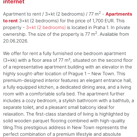
internet
2
Apartment to rent / 3+kt (2 bedrooms) / 77 m
-
Apartments
to rent
3+kt (2 bedrooms) for the price of 1,700 EUR. This
property -
3+kt (2 bedrooms)
is located in Praha 1. In private
2
ownership. The size of the property is 77 m
. Available from
20.06.2026.
We offer for rent a fully furnished one bedroom apartment
(3+kk) with a floor area of 77 m², situated on the second floor
of a representative apartment building with an elevator in the
highly sought-after location of Prague 1 – New Town. This
premium-designed interior features an elegant entrance hall,
a fully equipped kitchen, a dedicated dining area, and a living
room with a comfortable sofa bed. The apartment further
includes a cozy bedroom, a stylish bathroom with a bathtub, a
separate toilet, and a pleasant small balcony ideal for
relaxation. The first-class standard of living is highlighted by
solid wooden parquet flooring combined with high-quality
tiling.This prestigious address in New Town represents the
perfect combination of a premium lifestyle and absolute