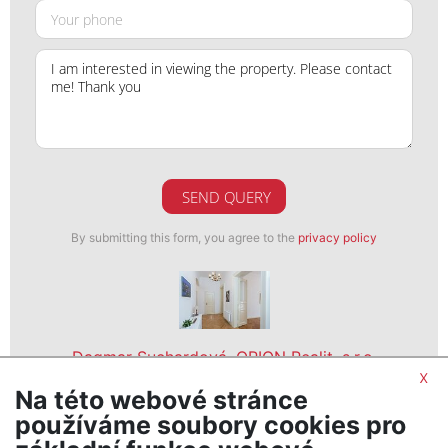
SEND QUERY
By submitting this form, you agree to the
privacy policy
Dagmar Suchardová, ORION Realit, s.r.o.
x
realitní makléř
Na této webové stránce
show nr.
používáme soubory cookies pro
ORION Realit, s.r.o.