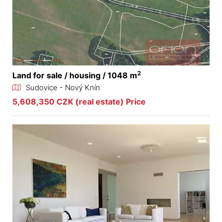
2
Land for sale / housing / 1048 m
Sudovice - Nový Knín
5,608,350 CZK (real estate) Price