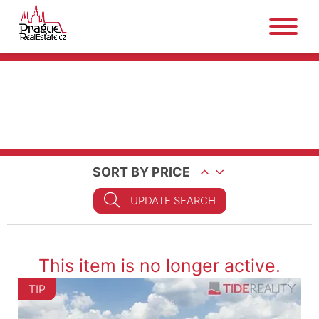
SORT BY PRICE
UPDATE SEARCH
This item is no longer active.
TIP