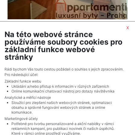
Apartment for sale / 5 bedrooms and larger /
x
Na této webové stránce
2
177 m
používáme soubory cookies pro
Praha 1 - Staré Město
základní funkce webové
31,461,210 CZK (real estate) Price with commision
stránky
Adverts total
6
.
Rádi bychom Vás touto cestou požádali o souhlas s jejich zpracováním.
Pro následující účel:
Základní funkce webu
Ukládání a/nebo přístup k informacím v různých zařízeních
Online komunikační chatovací nástroj pro dotazy návštěvníka
Analytické a měřící nástroje
Sloužící pro zlepšení našich webových stránek, optimalizaci
obsahu a správné fungování webových stránek a online
komunikace.
Marketingové účely
Potřebné pro tvorbu personalizované a akční nabídky v rámci
reklamních kampaní, pro publikaci novinek či našich úspěchů.
NAVIGACE
Které v rámci online prostředí využíváme.