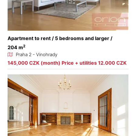
Apartment to rent / 5 bedrooms and larger /
2
204 m
Praha 2 - Vinohrady
145,000 CZK (month) Price + utilities 12.000 CZK