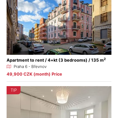
2
Apartment to rent / 4+kt (3 bedrooms) / 135 m
Praha 6 - Břevnov
49,900 CZK (month) Price
TIP