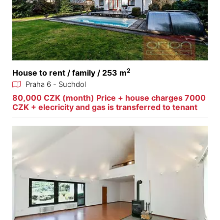
2
House to rent / family / 253 m
Praha 6 - Suchdol
80,000 CZK (month) Price + house charges 7000
CZK + elecricity and gas is transferred to tenant