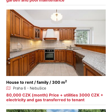
garden and pool maintenance
2
House to rent / family / 300 m
Praha 6 - Nebušice
80,000 CZK (month) Price + utilities 3000 CZK +
electricity and gas transferred to tenant