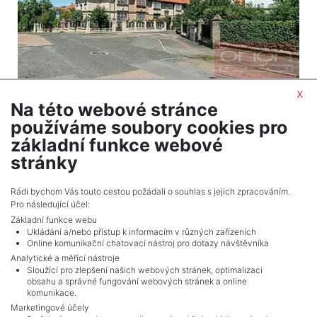
x
2
House to rent / family / 220 m
Na této webové stránce
Praha 6 - Střešovice
používáme soubory cookies pro
110,000 CZK (month) Price + utilities CZK
základní funkce webové
10.000,-
stránky
Adverts total
10
.
Rádi bychom Vás touto cestou požádali o souhlas s jejich zpracováním.
Pro následující účel:
Základní funkce webu
Ukládání a/nebo přístup k informacím v různých zařízeních
Online komunikační chatovací nástroj pro dotazy návštěvníka
Analytické a měřící nástroje
Sloužící pro zlepšení našich webových stránek, optimalizaci
obsahu a správné fungování webových stránek a online
komunikace.
Marketingové účely