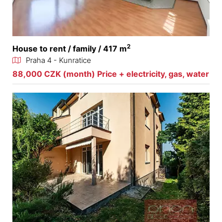
2
House to rent / family / 417 m
Praha 4 - Kunratice
88,000 CZK (month) Price + electricity, gas, water