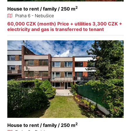
2
House to rent / family / 250 m
Praha 6 - Nebušice
60,000 CZK (month) Price + utilities 3,300 CZK +
electricity and gas is transferred to tenant
2
House to rent / family / 250 m