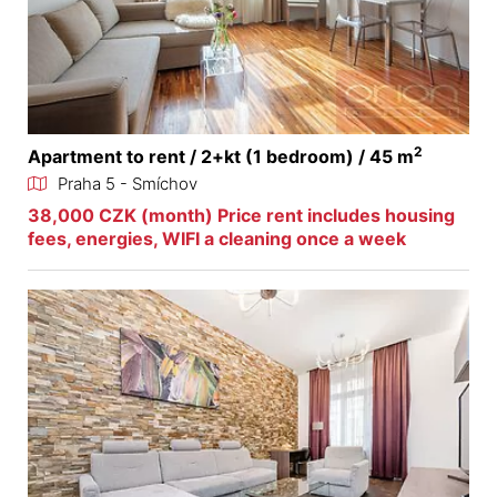
2
Apartment to rent / 2+kt (1 bedroom) / 45 m
Praha 5 - Smíchov
38,000 CZK (month) Price rent includes housing
fees, energies, WIFI a cleaning once a week