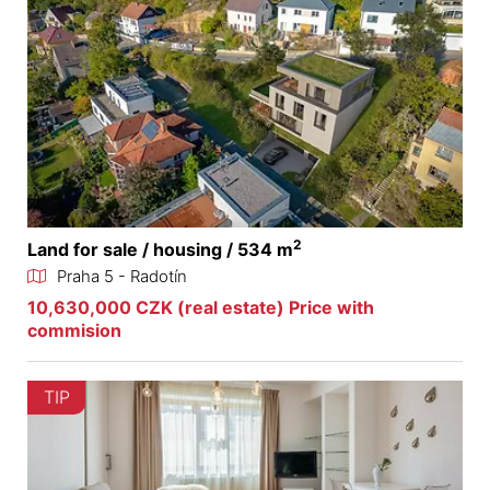
2
Land for sale / housing / 534 m
Praha 5 - Radotín
10,630,000 CZK (real estate) Price with
commision
TIP