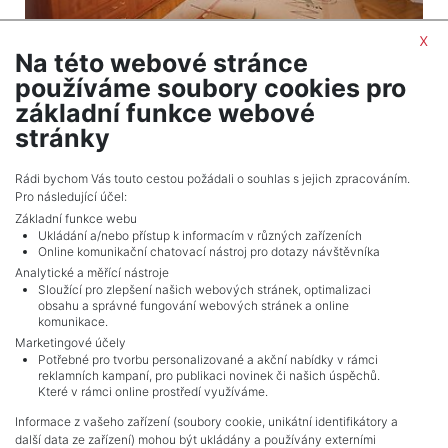
x
Na této webové stránce
2
Apartment to rent / 2+1 (1 bedroom) / 80 m
používáme soubory cookies pro
Praha 2 - Nové Město
základní funkce webové
29,500 CZK (month) Price
stránky
Adverts total
10
.
Rádi bychom Vás touto cestou požádali o souhlas s jejich zpracováním.
Pro následující účel:
Základní funkce webu
Ukládání a/nebo přístup k informacím v různých zařízeních
Online komunikační chatovací nástroj pro dotazy návštěvníka
Analytické a měřící nástroje
Sloužící pro zlepšení našich webových stránek, optimalizaci
obsahu a správné fungování webových stránek a online
komunikace.
Marketingové účely
Potřebné pro tvorbu personalizované a akční nabídky v rámci
reklamních kampaní, pro publikaci novinek či našich úspěchů.
NAVIGACE
Které v rámci online prostředí využíváme.
Terms and conditions
Informace z vašeho zařízení (soubory cookie, unikátní identifikátory a
Protection of personal data
další data ze zařízení) mohou být ukládány a používány externími