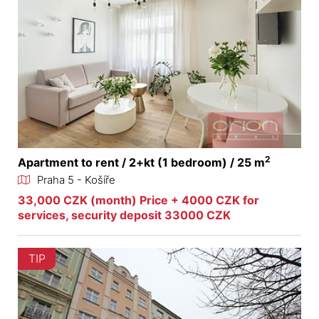
2
Apartment to rent / 2+kt (1 bedroom) / 25 m
Praha 5 - Košíře
33,000 CZK (month) Price + 4000 CZK for
services, security deposit 33000 CZK
TIP