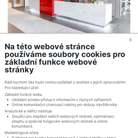
x
Na této webové stránce
2
Commercial to rent / virtual office / 5 m
používáme soubory cookies pro
Praha 5 - Smíchov
základní funkce webové
3,850 CZK (month) Price
stránky
Adverts total
10
.
Rádi bychom Vás touto cestou požádali o souhlas s jejich zpracováním.
Pro následující účel:
Základní funkce webu
Ukládání a/nebo přístup k informacím v různých zařízeních
Online komunikační chatovací nástroj pro dotazy návštěvníka
Analytické a měřící nástroje
Sloužící pro zlepšení našich webových stránek, optimalizaci
obsahu a správné fungování webových stránek a online
komunikace.
Marketingové účely
Potřebné pro tvorbu personalizované a akční nabídky v rámci