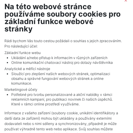
Na této webové stránce
PSN, s. r. o.
používáme soubory cookies pro
Seifertova 823/9, 13000, Praha 3
základní funkce webové
stránky
Rádi bychom Vás touto cestou požádali o souhlas s jejich zpracováním.
Pro následující účel:
Základní funkce webu
Ukládání a/nebo přístup k informacím v různých zařízeních
Online komunikační chatovací nástroj pro dotazy návštěvníka
Analytické a měřící nástroje
Sloužící pro zlepšení našich webových stránek, optimalizaci
obsahu a správné fungování webových stránek a online
komunikace.
Marketingové účely
Potřebné pro tvorbu personalizované a akční nabídky v rámci
reklamních kampaní, pro publikaci novinek či našich úspěchů.
NAVIGACE
Které v rámci online prostředí využíváme.
Terms and conditions
Informace z vašeho zařízení (soubory cookie, unikátní identifikátory a
Protection of personal data
další data ze zařízení) mohou být ukládány a používány externími
Real estate's
dodavateli nebo s nimi sdíleny a synchronizovány, případně je může
Contact
používat výhradně tento web nebo aplikace. Svůj souhlas můžete