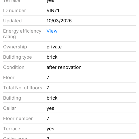
Terrace
yes
ID number
VIN71
Updated
10/03/2026
Energy efficiency
View
rating
Ownership
private
Building type
brick
Condition
after renovation
Floor
7
Total No. of floors
7
Building
brick
Cellar
yes
Floor number
7
Terrace
yes
Cellar area
2