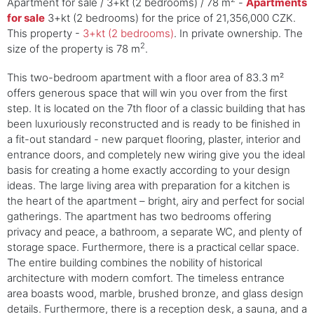
Apartment for sale / 3+kt (2 bedrooms) / 78 m
-
Apartments
for sale
3+kt (2 bedrooms) for the price of 21,356,000 CZK.
This property -
3+kt (2 bedrooms)
. In private ownership. The
2
size of the property is 78 m
.
This two-bedroom apartment with a floor area of 83.3 m²
offers generous space that will win you over from the first
step. It is located on the 7th floor of a classic building that has
been luxuriously reconstructed and is ready to be finished in
a fit-out standard - new parquet flooring, plaster, interior and
entrance doors, and completely new wiring give you the ideal
basis for creating a home exactly according to your design
ideas. The large living area with preparation for a kitchen is
the heart of the apartment – bright, airy and perfect for social
gatherings. The apartment has two bedrooms offering
privacy and peace, a bathroom, a separate WC, and plenty of
storage space. Furthermore, there is a practical cellar space.
The entire building combines the nobility of historical
architecture with modern comfort. The timeless entrance
area boasts wood, marble, brushed bronze, and glass design
details. Furthermore, there is a reception desk, a sauna, and a