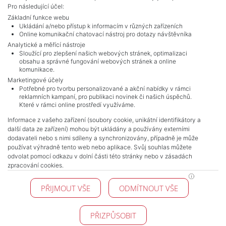
Pro následující účel:
Základní funkce webu
Ukládání a/nebo přístup k informacím v různých zařízeních
Online komunikační chatovací nástroj pro dotazy návštěvníka
Analytické a měřící nástroje
Sloužící pro zlepšení našich webových stránek, optimalizaci
obsahu a správné fungování webových stránek a online
komunikace.
Marketingové účely
Potřebné pro tvorbu personalizované a akční nabídky v rámci
reklamních kampaní, pro publikaci novinek či našich úspěchů.
NAVIGACE
Které v rámci online prostředí využíváme.
Terms and conditions
Informace z vašeho zařízení (soubory cookie, unikátní identifikátory a
Protection of personal data
další data ze zařízení) mohou být ukládány a používány externími
Real estate's
dodavateli nebo s nimi sdíleny a synchronizovány, případně je může
Contact
používat výhradně tento web nebo aplikace. Svůj souhlas můžete
odvolat pomocí odkazu v dolní části této stránky nebo v zásadách
Cookie processing
zpracování cookies.
KONTAKT
PŘIJMOUT VŠE
ODMÍTNOUT VŠE
Pražské reality
Budějovická 778/3
140 00 Praha 4
PŘIZPŮSOBIT