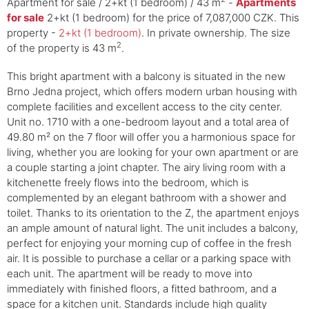
Apartment for sale / 2+kt (1 bedroom) / 43 m
-
Apartments
for sale
2+kt (1 bedroom) for the price of 7,087,000 CZK. This
property -
2+kt (1 bedroom)
. In private ownership. The size
2
of the property is 43 m
.
This bright apartment with a balcony is situated in the new
Brno Jedna project, which offers modern urban housing with
complete facilities and excellent access to the city center.
Unit no. 1710 with a one-bedroom layout and a total area of
49.80 m² on the 7 floor will offer you a harmonious space for
living, whether you are looking for your own apartment or are
a couple starting a joint chapter. The airy living room with a
kitchenette freely flows into the bedroom, which is
complemented by an elegant bathroom with a shower and
toilet. Thanks to its orientation to the Z, the apartment enjoys
an ample amount of natural light. The unit includes a balcony,
perfect for enjoying your morning cup of coffee in the fresh
air. It is possible to purchase a cellar or a parking space with
each unit. The apartment will be ready to move into
immediately with finished floors, a fitted bathroom, and a
space for a kitchen unit. Standards include high quality