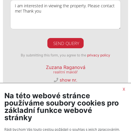
SEND QUERY
By submitting this form, you agree to the
privacy policy
Zuzana Raganová
realitní makléř
show nr.
brno@psn.cz
x
Na této webové stránce
PSN, s. r. o.
používáme soubory cookies pro
Seifertova 823/9, 13000, Praha 3
základní funkce webové
stránky
Rádi bychom Vás touto cestou požádali o souhlas s jejich zpracováním.