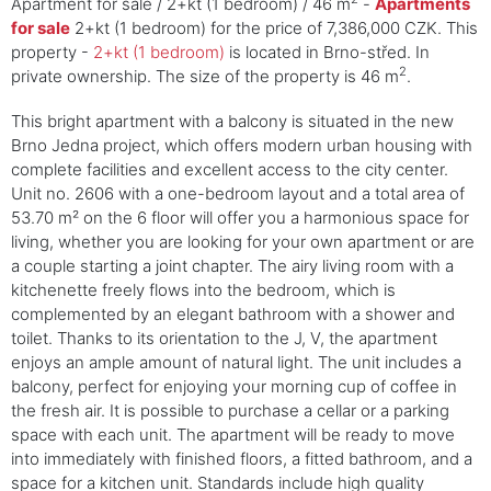
Apartment for sale / 2+kt (1 bedroom) / 46 m
-
Apartments
for sale
2+kt (1 bedroom) for the price of 7,386,000 CZK. This
property -
2+kt (1 bedroom)
is located in Brno-střed. In
2
private ownership. The size of the property is 46 m
.
This bright apartment with a balcony is situated in the new
Brno Jedna project, which offers modern urban housing with
complete facilities and excellent access to the city center.
Unit no. 2606 with a one-bedroom layout and a total area of
53.70 m² on the 6 floor will offer you a harmonious space for
living, whether you are looking for your own apartment or are
a couple starting a joint chapter. The airy living room with a
kitchenette freely flows into the bedroom, which is
complemented by an elegant bathroom with a shower and
toilet. Thanks to its orientation to the J, V, the apartment
enjoys an ample amount of natural light. The unit includes a
balcony, perfect for enjoying your morning cup of coffee in
the fresh air. It is possible to purchase a cellar or a parking
space with each unit. The apartment will be ready to move
into immediately with finished floors, a fitted bathroom, and a
space for a kitchen unit. Standards include high quality