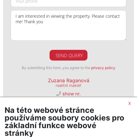
SEND QUERY
By submitting this form, you agree to the
privacy policy
Zuzana Raganová
realitní makléř
show nr.
brno@psn.cz
x
Na této webové stránce
PSN, s. r. o.
používáme soubory cookies pro
Seifertova 823/9, 13000, Praha 3
základní funkce webové
stránky