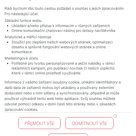
Rádi bychom Vás touto cestou požádali o souhlas s jejich zpracováním.
Pro následující účel:
Základní funkce webu
Ukládání a/nebo přístup k informacím v různých zařízeních
Online komunikační chatovací nástroj pro dotazy návštěvníka
Analytické a měřící nástroje
Sloužící pro zlepšení našich webových stránek, optimalizaci
obsahu a správné fungování webových stránek a online
komunikace.
Marketingové účely
Potřebné pro tvorbu personalizované a akční nabídky v rámci
reklamních kampaní, pro publikaci novinek či našich úspěchů.
NAVIGACE
Které v rámci online prostředí využíváme.
Terms and conditions
Informace z vašeho zařízení (soubory cookie, unikátní identifikátory a
Protection of personal data
další data ze zařízení) mohou být ukládány a používány externími
Real estate's
dodavateli nebo s nimi sdíleny a synchronizovány, případně je může
Contact
používat výhradně tento web nebo aplikace. Svůj souhlas můžete
odvolat pomocí odkazu v dolní části této stránky nebo v zásadách
Cookie processing
zpracování cookies.
KONTAKT
PŘIJMOUT VŠE
ODMÍTNOUT VŠE
Pražské reality
Budějovická 778/3