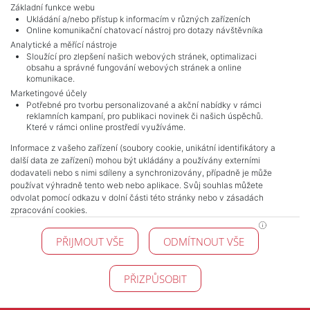
Základní funkce webu
Ukládání a/nebo přístup k informacím v různých zařízeních
Online komunikační chatovací nástroj pro dotazy návštěvníka
Analytické a měřící nástroje
Sloužící pro zlepšení našich webových stránek, optimalizaci
obsahu a správné fungování webových stránek a online
komunikace.
Marketingové účely
Potřebné pro tvorbu personalizované a akční nabídky v rámci
reklamních kampaní, pro publikaci novinek či našich úspěchů.
NAVIGACE
Které v rámci online prostředí využíváme.
Terms and conditions
Informace z vašeho zařízení (soubory cookie, unikátní identifikátory a
Protection of personal data
další data ze zařízení) mohou být ukládány a používány externími
Real estate's
dodavateli nebo s nimi sdíleny a synchronizovány, případně je může
Contact
používat výhradně tento web nebo aplikace. Svůj souhlas můžete
odvolat pomocí odkazu v dolní části této stránky nebo v zásadách
Cookie processing
zpracování cookies.
KONTAKT
PŘIJMOUT VŠE
ODMÍTNOUT VŠE
Pražské reality
Budějovická 778/3
140 00 Praha 4
PŘIZPŮSOBIT
© 2026 Pražské reality - All Rights Reserved !