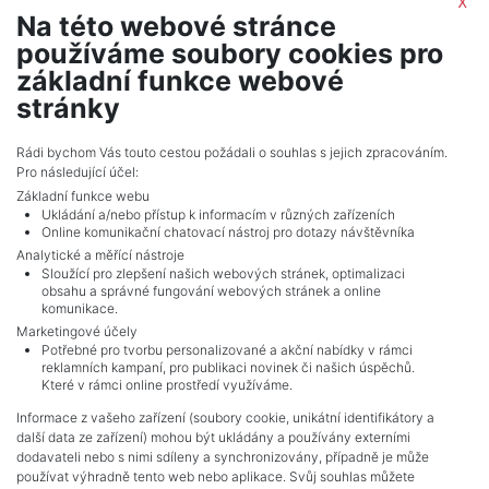
x
Na této webové stránce
Kristýna Trunkatová
používáme soubory cookies pro
realitní makléř
základní funkce webové
show nr.
stránky
portals.europe@iwgplc.com
IWG Management (Czech Republic) s.r.o.
Rádi bychom Vás touto cestou požádali o souhlas s jejich zpracováním.
Pro následující účel:
Na Strži 1702/65, 14000, Praha
Základní funkce webu
Ukládání a/nebo přístup k informacím v různých zařízeních
Online komunikační chatovací nástroj pro dotazy návštěvníka
Analytické a měřící nástroje
Sloužící pro zlepšení našich webových stránek, optimalizaci
obsahu a správné fungování webových stránek a online
komunikace.
Marketingové účely
Potřebné pro tvorbu personalizované a akční nabídky v rámci
reklamních kampaní, pro publikaci novinek či našich úspěchů.
NAVIGACE
Které v rámci online prostředí využíváme.
Terms and conditions
Informace z vašeho zařízení (soubory cookie, unikátní identifikátory a
Protection of personal data
další data ze zařízení) mohou být ukládány a používány externími
Real estate's
dodavateli nebo s nimi sdíleny a synchronizovány, případně je může
Contact
používat výhradně tento web nebo aplikace. Svůj souhlas můžete