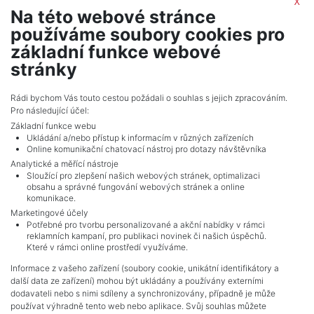
x
Na této webové stránce
Kristýna Trunkatová
používáme soubory cookies pro
realitní makléř
základní funkce webové
show nr.
stránky
portals.europe@iwgplc.com
IWG Management (Czech Republic) s.r.o.
Rádi bychom Vás touto cestou požádali o souhlas s jejich zpracováním.
Pro následující účel:
Na Strži 1702/65, 14000, Praha
Základní funkce webu
Ukládání a/nebo přístup k informacím v různých zařízeních
Online komunikační chatovací nástroj pro dotazy návštěvníka
Analytické a měřící nástroje
Sloužící pro zlepšení našich webových stránek, optimalizaci
obsahu a správné fungování webových stránek a online
komunikace.
Marketingové účely
Potřebné pro tvorbu personalizované a akční nabídky v rámci
reklamních kampaní, pro publikaci novinek či našich úspěchů.
NAVIGACE
Které v rámci online prostředí využíváme.
Terms and conditions
Informace z vašeho zařízení (soubory cookie, unikátní identifikátory a
Protection of personal data
další data ze zařízení) mohou být ukládány a používány externími
Real estate's
dodavateli nebo s nimi sdíleny a synchronizovány, případně je může
Contact
používat výhradně tento web nebo aplikace. Svůj souhlas můžete