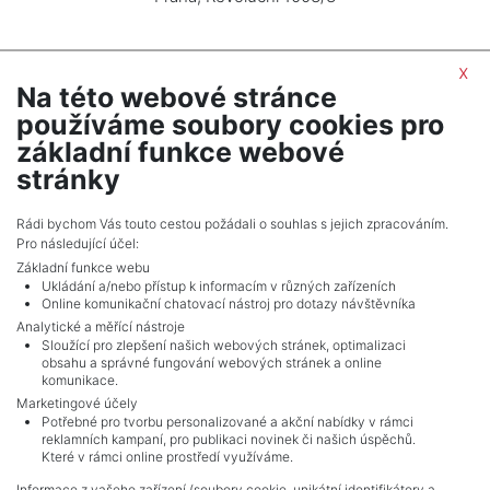
x
Na této webové stránce
PREVIOUS PAGE
používáme soubory cookies pro
3
4
5
6
7
8
9
10
11
12
základní funkce webové
13
stránky
NEXT PAGE
Rádi bychom Vás touto cestou požádali o souhlas s jejich zpracováním.
Pro následující účel:
Základní funkce webu
Ukládání a/nebo přístup k informacím v různých zařízeních
Online komunikační chatovací nástroj pro dotazy návštěvníka
Analytické a měřící nástroje
Sloužící pro zlepšení našich webových stránek, optimalizaci
obsahu a správné fungování webových stránek a online
komunikace.
Marketingové účely
Potřebné pro tvorbu personalizované a akční nabídky v rámci
reklamních kampaní, pro publikaci novinek či našich úspěchů.
NAVIGACE
Které v rámci online prostředí využíváme.
Terms and conditions
Informace z vašeho zařízení (soubory cookie, unikátní identifikátory a