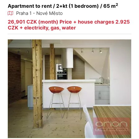
2
Apartment to rent / 2+kt (1 bedroom) / 65 m
Praha 1 - Nové Město
26,901 CZK (month) Price + house charges 2.925
CZK + electricity, gas, water