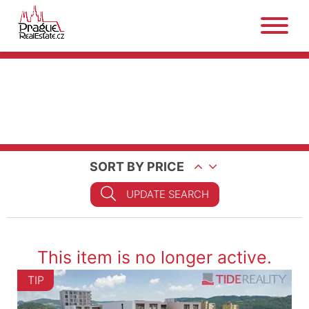
SORT BY PRICE
UPDATE SEARCH
This item is no longer active.
TIP