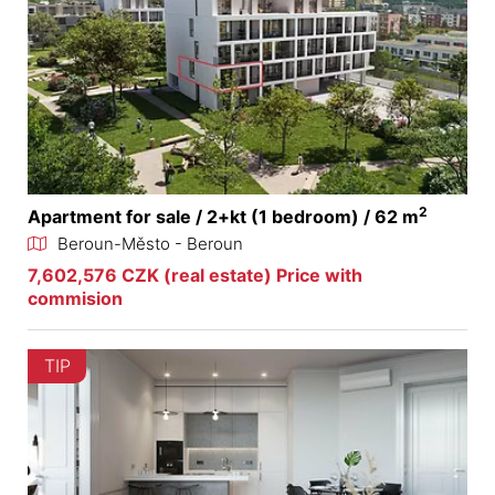
2
Apartment for sale / 2+kt (1 bedroom) / 62 m
Beroun-Město - Beroun
7,602,576 CZK (real estate) Price with
commision
TIP