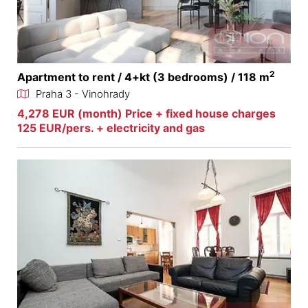
2
Apartment to rent / 4+kt (3 bedrooms) / 118 m
Praha 3 - Vinohrady
4,278 EUR (month) Price + fixed house charges
125 EUR/pers. + electricity and gas