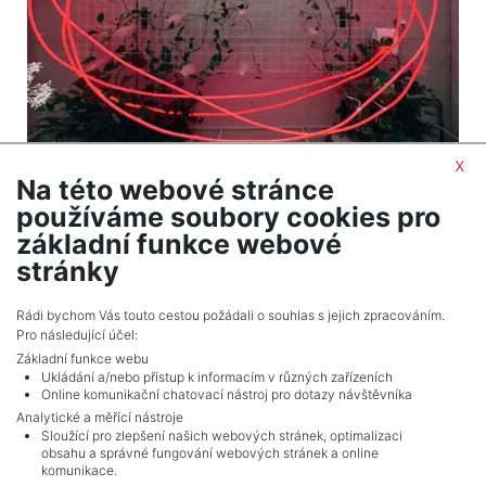
x
Na této webové stránce
2
Apartment for sale / 2+kt (1 bedroom) / 58 m
používáme soubory cookies pro
Praha 4 - Modřany
základní funkce webové
20,237,000 CZK (real estate) Price
stránky
Adverts total
10
.
Rádi bychom Vás touto cestou požádali o souhlas s jejich zpracováním.
Pro následující účel:
Základní funkce webu
Ukládání a/nebo přístup k informacím v různých zařízeních
Online komunikační chatovací nástroj pro dotazy návštěvníka
Analytické a měřící nástroje
Sloužící pro zlepšení našich webových stránek, optimalizaci
obsahu a správné fungování webových stránek a online
komunikace.