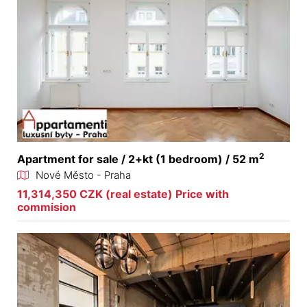
2
Apartment for sale / 2+kt (1 bedroom) / 52 m
Nové Město - Praha
11,314,350 CZK (real estate) Price with
commision