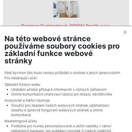
Dagmar Suchardová, ORION Realit, s.r.o.
x
realitní makléř
Na této webové stránce
show nr.
používáme soubory cookies pro
ORION Realit, s.r.o.
základní funkce webové
Holečkova 31/103, 15000, Praha 5
stránky
Rádi bychom Vás touto cestou požádali o souhlas s jejich zpracováním.
Pro následující účel:
Základní funkce webu
Ukládání a/nebo přístup k informacím v různých zařízeních
Online komunikační chatovací nástroj pro dotazy návštěvníka
Analytické a měřící nástroje
Sloužící pro zlepšení našich webových stránek, optimalizaci
obsahu a správné fungování webových stránek a online
komunikace.
Marketingové účely
Potřebné pro tvorbu personalizované a akční nabídky v rámci
reklamních kampaní, pro publikaci novinek či našich úspěchů.