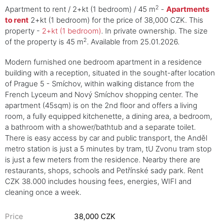
2
Apartment to rent / 2+kt (1 bedroom) / 45 m
-
Apartments
to rent
2+kt (1 bedroom) for the price of 38,000 CZK. This
property -
2+kt (1 bedroom)
. In private ownership. The size
2
of the property is 45 m
. Available from 25.01.2026.
Modern furnished one bedroom apartment in a residence
building with a reception, situated in the sought-after location
of Prague 5 - Smíchov, within walking distance from the
French Lyceum and Nový Smíchov shopping center. The
apartment (​​45sqm) is on the 2nd floor and offers a living
room, a fully equipped kitchenette, a dining area, a bedroom,
a bathroom with a shower/bathtub and a separate toilet.
There is easy access by car and public transport, the Anděl
metro station is just a 5 minutes by tram, tU Zvonu tram stop
is just a few meters from the residence. Nearby there are
restaurants, shops, schools and Petřínské sady park. Rent
CZK 38.000 includes housing fees, energies, WIFI and
cleaning once a week.
Price
38,000 CZK