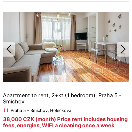
Apartment to rent, 2+kt (1 bedroom), Praha 5 -
Smíchov
Praha 5 - Smíchov, Holečkova
38,000 CZK (month) Price rent includes housing
fees, energies, WIFI a cleaning once a week