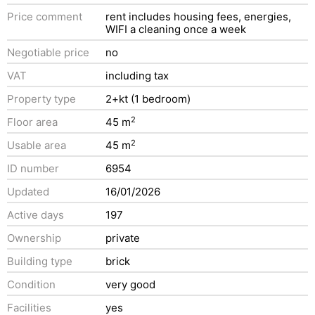
Price comment
rent includes housing fees, energies,
WIFI a cleaning once a week
Negotiable price
no
VAT
including tax
Property type
2+kt (1 bedroom)
2
Floor area
45 m
2
Usable area
45 m
ID number
6954
Updated
16/01/2026
Active days
197
Ownership
private
Building type
brick
Condition
very good
Facilities
yes