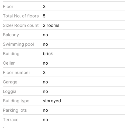
Floor
3
Total No. of floors
5
Size/ Room count
2 rooms
Balcony
no
Swimming pool
no
Building
brick
Cellar
no
Floor number
3
Garage
no
Loggia
no
Building type
storeyed
Parking lots
no
Terrace
no