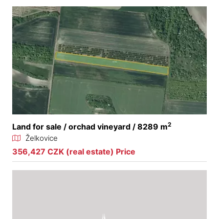
2
Land for sale / orchad vineyard / 8289 m
Želkovice
356,427 CZK (real estate) Price