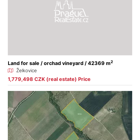
2
Land for sale / orchad vineyard / 42369 m
Želkovice
1,779,498 CZK (real estate) Price