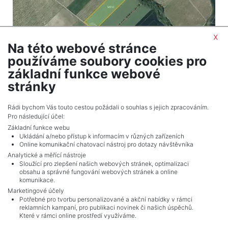
x
Na této webové stránce
2
Land for sale / orchad vineyard / 133318 m
používáme soubory cookies pro
Želkovice
základní funkce webové
5,066,084 CZK (real estate) Price
stránky
Adverts total
5
.
Rádi bychom Vás touto cestou požádali o souhlas s jejich zpracováním.
Pro následující účel:
Základní funkce webu
Ukládání a/nebo přístup k informacím v různých zařízeních
Online komunikační chatovací nástroj pro dotazy návštěvníka
Analytické a měřící nástroje
Sloužící pro zlepšení našich webových stránek, optimalizaci
obsahu a správné fungování webových stránek a online
komunikace.
Marketingové účely
Potřebné pro tvorbu personalizované a akční nabídky v rámci
reklamních kampaní, pro publikaci novinek či našich úspěchů.
NAVIGACE
Které v rámci online prostředí využíváme.