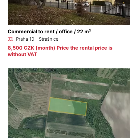
2
Commercial to rent / office / 22 m
Praha 10 - Strašnice
8,500 CZK (month) Price the rental price is
without VAT