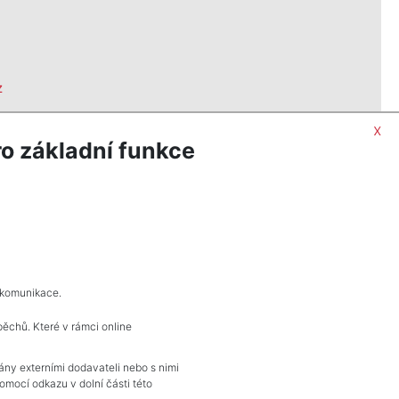
z
x
0, Praha
o základní funkce
 komunikace.
pěchů. Které v rámci online
KONTAKT
vány externími dodavateli nebo s nimi
mocí odkazu v dolní části této
Pražské reality