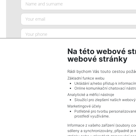
Na této webové st
webové stránky
Rádi bychom Vás touto cestou požádal
Základní funkce webu
Ukládání a/nebo přístup k informací
SEND QUERY
Online komunikační chatovací nástro
Analytické a měřící nástroje
Sloužící pro zlepšení našich webový
By submitting this form, you agree to the
p
Marketingové účely
Potřebné pro tvorbu personalizované
prostředí využíváme.
Informace z vašeho zařízení (soubory coo
sdíleny a synchronizovány, případně je 