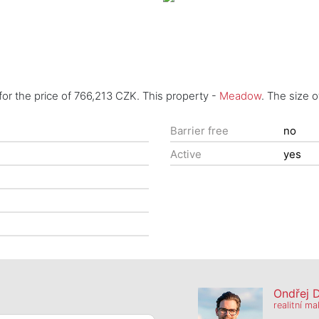
r the price of 766,213 CZK. This property -
Meadow
. The size 
Barrier free
no
Active
yes
Ondřej 
realitní ma