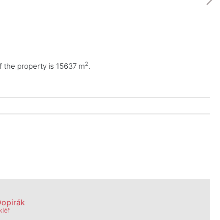
2
of the property is 15637 m
.
Dopirák
kléř