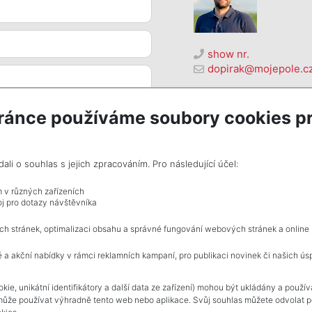
show nr.
dopirak@mojepole.c
MojePole.cz
Revoluční 1003/3, 1100
ránce používáme soubory cookies pr
i o souhlas s jejich zpracováním. Pro následující účel:
m v různých zařízeních
j pro dotazy návštěvníka
ch stránek, optimalizaci obsahu a správné fungování webových stránek a online
rivacy policy
 a akční nabídky v rámci reklamních kampaní, pro publikaci novinek či našich ús
NAVIGACE
kie, unikátní identifikátory a další data ze zařízení) mohou být ukládány a použí
může používat výhradně tento web nebo aplikace. Svůj souhlas můžete odvolat po
Terms and conditions