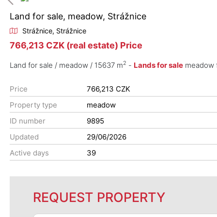
Land for sale, meadow, Strážnice
Strážnice, Strážnice
766,213 CZK (real estate) Price
2
Land for sale / meadow / 15637 m
-
Lands for sale
meadow fo
Price
766,213 CZK
Property type
meadow
ID number
9895
Updated
29/06/2026
Active days
39
REQUEST PROPERTY