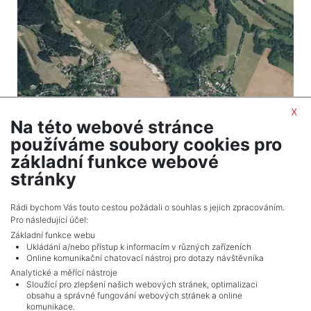
x
Na této webové stránce
2
Land for sale / meadow / 12477 m
používáme soubory cookies pro
Libunec - Libuň
základní funkce webové
486,603 CZK (real estate) Price
stránky
Adverts total
1
.
Rádi bychom Vás touto cestou požádali o souhlas s jejich zpracováním.
Pro následující účel:
Základní funkce webu
Ukládání a/nebo přístup k informacím v různých zařízeních
Online komunikační chatovací nástroj pro dotazy návštěvníka
Analytické a měřící nástroje
Sloužící pro zlepšení našich webových stránek, optimalizaci
obsahu a správné fungování webových stránek a online
komunikace.