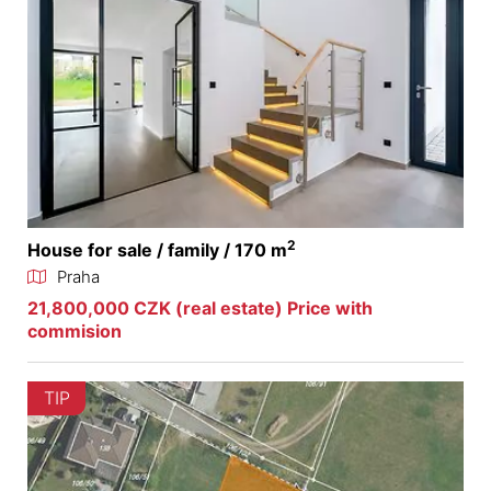
2
House for sale / family / 170 m
Praha
21,800,000 CZK (real estate) Price with
commision
TIP