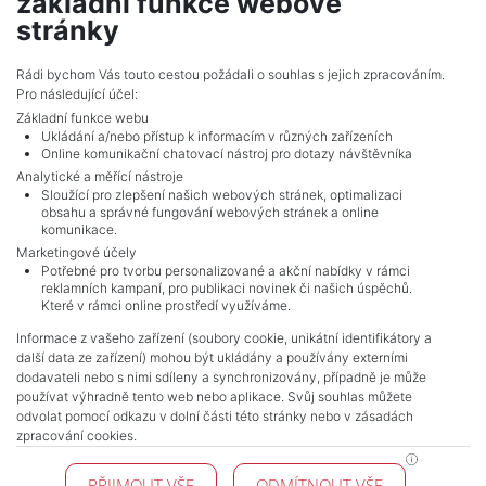
základní funkce webové
210,455 CZK (real estate) Price
stránky
Adverts total
3
.
Rádi bychom Vás touto cestou požádali o souhlas s jejich zpracováním.
Pro následující účel:
Základní funkce webu
Ukládání a/nebo přístup k informacím v různých zařízeních
Online komunikační chatovací nástroj pro dotazy návštěvníka
Analytické a měřící nástroje
Sloužící pro zlepšení našich webových stránek, optimalizaci
obsahu a správné fungování webových stránek a online
komunikace.
Marketingové účely
Potřebné pro tvorbu personalizované a akční nabídky v rámci
reklamních kampaní, pro publikaci novinek či našich úspěchů.
NAVIGACE
Které v rámci online prostředí využíváme.
Terms and conditions
Informace z vašeho zařízení (soubory cookie, unikátní identifikátory a
Protection of personal data
další data ze zařízení) mohou být ukládány a používány externími
Real estate's
dodavateli nebo s nimi sdíleny a synchronizovány, případně je může
Contact
používat výhradně tento web nebo aplikace. Svůj souhlas můžete
odvolat pomocí odkazu v dolní části této stránky nebo v zásadách
Cookie processing
zpracování cookies.
KONTAKT
PŘIJMOUT VŠE
ODMÍTNOUT VŠE