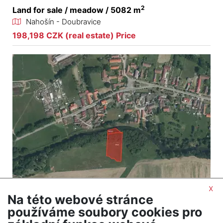
2
Land for sale / meadow / 5082 m
Nahošín - Doubravice
198,198 CZK (real estate) Price
x
Na této webové stránce
2
Land for sale / meadow / 4295 m
používáme soubory cookies pro
Buzice