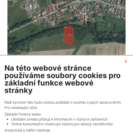
x
Na této webové stránce
2
Land for sale / meadow / 4295 m
používáme soubory cookies pro
Buzice
základní funkce webové
210,455 CZK (real estate) Price
stránky
Adverts total
3
.
Rádi bychom Vás touto cestou požádali o souhlas s jejich zpracováním.
Pro následující účel:
Základní funkce webu
Ukládání a/nebo přístup k informacím v různých zařízeních
Online komunikační chatovací nástroj pro dotazy návštěvníka
Analytické a měřící nástroje