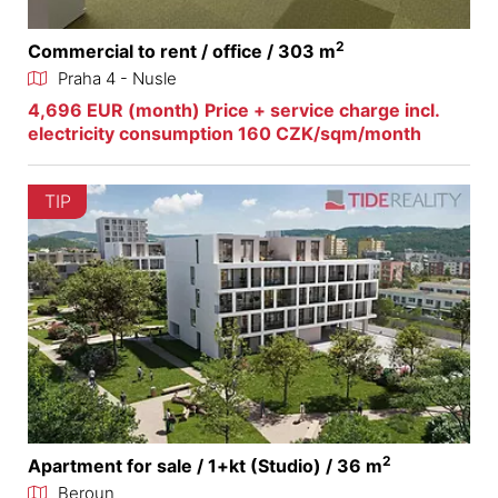
2
Commercial to rent / office / 303 m
Praha 4 - Nusle
4,696 EUR (month) Price + service charge incl.
electricity consumption 160 CZK/sqm/month
TIP
2
Apartment for sale / 1+kt (Studio) / 36 m
Beroun