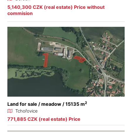
5,140,300 CZK (real estate) Price without
commision
2
Land for sale / meadow / 15135 m
Tchořovice
771,885 CZK (real estate) Price