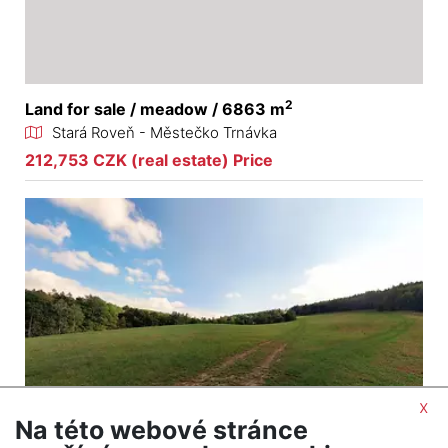
2
Land for sale / meadow / 6863 m
Stará Roveň - Městečko Trnávka
212,753 CZK (real estate) Price
x
Na této webové stránce
2
Land for sale / meadow / 2647 m