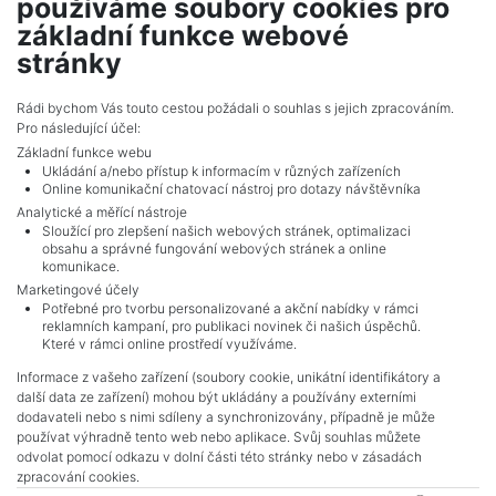
používáme soubory cookies pro
Stará Roveň - Městečko Trnávka
základní funkce webové
704,631 CZK (real estate) Price
stránky
Adverts total
2
.
Rádi bychom Vás touto cestou požádali o souhlas s jejich zpracováním.
Pro následující účel:
Základní funkce webu
Ukládání a/nebo přístup k informacím v různých zařízeních
Online komunikační chatovací nástroj pro dotazy návštěvníka
Analytické a měřící nástroje
Sloužící pro zlepšení našich webových stránek, optimalizaci
obsahu a správné fungování webových stránek a online
komunikace.
Marketingové účely
Potřebné pro tvorbu personalizované a akční nabídky v rámci
reklamních kampaní, pro publikaci novinek či našich úspěchů.
NAVIGACE
Které v rámci online prostředí využíváme.
Terms and conditions
Informace z vašeho zařízení (soubory cookie, unikátní identifikátory a
Protection of personal data
další data ze zařízení) mohou být ukládány a používány externími
Real estate's
dodavateli nebo s nimi sdíleny a synchronizovány, případně je může
Contact
používat výhradně tento web nebo aplikace. Svůj souhlas můžete
odvolat pomocí odkazu v dolní části této stránky nebo v zásadách
Cookie processing
zpracování cookies.