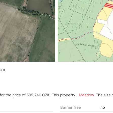
bem
r the price of 595,240 CZK. This property -
Meadow
. The size 
Barrier free
no