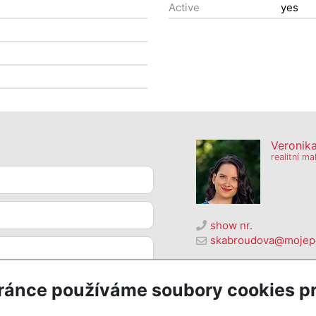
Active
yes
Veronik
realitní ma
show nr.
skabroudova@mojepo
MojePole.cz
Revoluční 1003/3, 1100
ránce používáme soubory cookies pr