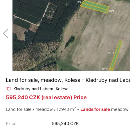
Land for sale, meadow, Kolesa - Kladruby nad La
Kladruby nad Labem, Kolesa
595,240 CZK (real estate) Price
2
Land for sale / meadow / 12940 m
-
Lands for sale
meadow fo
Price
595,240 CZK