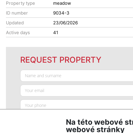
Property type
meadow
ID number
9034-3
Updated
23/06/2026
Active days
41
REQUEST PROPERTY
Na této webové st
webové stránky