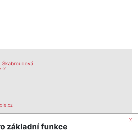
a Škabroudová
kléř
le.cz
x
0, Praha
o základní funkce