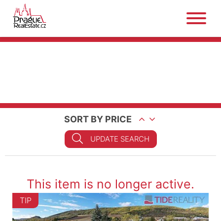
SORT BY PRICE
UPDATE SEARCH
This item is no longer active.
TIP