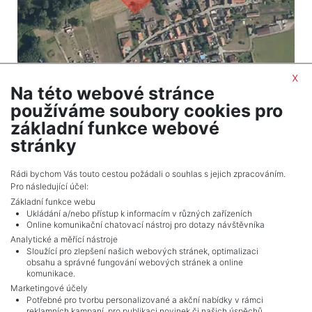
x
Na této webové stránce
2
Land for sale / meadow / 4068 m
používáme soubory cookies pro
Ovčáry
základní funkce webové
268,488 CZK (real estate) Price
stránky
Adverts total
1
.
Rádi bychom Vás touto cestou požádali o souhlas s jejich zpracováním.
Pro následující účel:
Základní funkce webu
Ukládání a/nebo přístup k informacím v různých zařízeních
Online komunikační chatovací nástroj pro dotazy návštěvníka
Analytické a měřící nástroje
Sloužící pro zlepšení našich webových stránek, optimalizaci
obsahu a správné fungování webových stránek a online
komunikace.
Marketingové účely
Potřebné pro tvorbu personalizované a akční nabídky v rámci
reklamních kampaní, pro publikaci novinek či našich úspěchů.