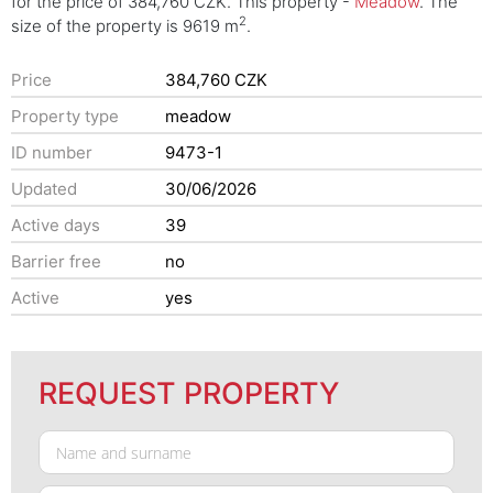
for the price of 384,760 CZK. This property -
Meadow
. The
2
size of the property is 9619 m
.
Price
384,760 CZK
Property type
meadow
ID number
9473-1
Updated
30/06/2026
Active days
39
Barrier free
no
Active
yes
REQUEST PROPERTY