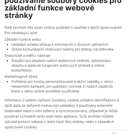
používáme soubory cookies pro
realitní makléř
základní funkce webové
show nr.
stránky
sabela@mojepole.cz
MojePole.cz
Rádi bychom Vás touto cestou požádali o souhlas s jejich zpracováním.
Pro následující účel:
Revoluční 1003/3, 11000, Praha
Základní funkce webu
Ukládání a/nebo přístup k informacím v různých zařízeních
Online komunikační chatovací nástroj pro dotazy návštěvníka
Analytické a měřící nástroje
Sloužící pro zlepšení našich webových stránek, optimalizaci
obsahu a správné fungování webových stránek a online
komunikace.
Marketingové účely
Potřebné pro tvorbu personalizované a akční nabídky v rámci
reklamních kampaní, pro publikaci novinek či našich úspěchů.
NAVIGACE
Které v rámci online prostředí využíváme.
Terms and conditions
Informace z vašeho zařízení (soubory cookie, unikátní identifikátory a
Protection of personal data
další data ze zařízení) mohou být ukládány a používány externími
Real estate's
dodavateli nebo s nimi sdíleny a synchronizovány, případně je může
Contact
používat výhradně tento web nebo aplikace. Svůj souhlas můžete
odvolat pomocí odkazu v dolní části této stránky nebo v zásadách
Cookie processing
zpracování cookies.
KONTAKT