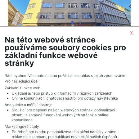
x
Na této webové stránce
2
Apartment for sale / 3+kt (2 bedrooms) / 92 m
používáme soubory cookies pro
Praha 1 - Nové Město
základní funkce webové
14,990,000 CZK (real estate) Price with
stránky
commision
Rádi bychom Vás touto cestou požádali o souhlas s jejich zpracováním.
Pro následující účel:
Základní funkce webu
Ukládání a/nebo přístup k informacím v různých zařízeních
Online komunikační chatovací nástroj pro dotazy návštěvníka
Analytické a měřící nástroje
Sloužící pro zlepšení našich webových stránek, optimalizaci
obsahu a správné fungování webových stránek a online
komunikace.
Marketingové účely
Potřebné pro tvorbu personalizované a akční nabídky v rámci
reklamních kampaní, pro publikaci novinek či našich úspěchů.