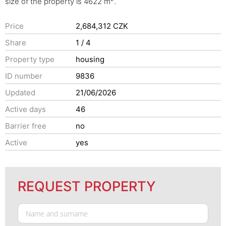
size of the property is 4622 m
.
Price
2,684,312 CZK
Share
1 / 4
Property type
housing
ID number
9836
Updated
21/06/2026
Active days
46
Barrier free
no
Active
yes
REQUEST PROPERTY