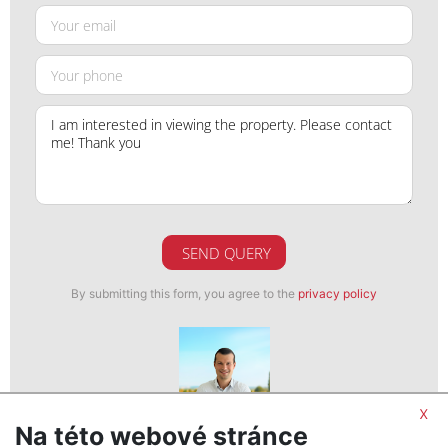
SEND QUERY
By submitting this form, you agree to the
privacy policy
x
Na této webové stránce
Petr Šmigol