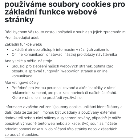
používáme soubory cookies pro
realitní makléř
základní funkce webové
show nr.
stránky
smigol@mojepole.cz
MojePole.cz
Rádi bychom Vás touto cestou požádali o souhlas s jejich zpracováním.
Pro následující účel:
Revoluční 1003/3, 11000, Praha
Základní funkce webu
Ukládání a/nebo přístup k informacím v různých zařízeních
Online komunikační chatovací nástroj pro dotazy návštěvníka
Analytické a měřící nástroje
Sloužící pro zlepšení našich webových stránek, optimalizaci
obsahu a správné fungování webových stránek a online
komunikace.
Marketingové účely
Potřebné pro tvorbu personalizované a akční nabídky v rámci
reklamních kampaní, pro publikaci novinek či našich úspěchů.
NAVIGACE
Které v rámci online prostředí využíváme.
Terms and conditions
Informace z vašeho zařízení (soubory cookie, unikátní identifikátory a
Protection of personal data
další data ze zařízení) mohou být ukládány a používány externími
Real estate's
dodavateli nebo s nimi sdíleny a synchronizovány, případně je může
Contact
používat výhradně tento web nebo aplikace. Svůj souhlas můžete
odvolat pomocí odkazu v dolní části této stránky nebo v zásadách
Cookie processing
zpracování cookies.