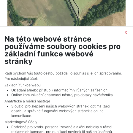
x
Na této webové stránce
2
Land for sale / housing / 5643 m
používáme soubory cookies pro
Třebohostice - Škvorec
základní funkce webové
3,550,576 CZK (real estate) Price
stránky
Adverts total
2
.
Rádi bychom Vás touto cestou požádali o souhlas s jejich zpracováním.
Pro následující účel:
Základní funkce webu
Ukládání a/nebo přístup k informacím v různých zařízeních
Online komunikační chatovací nástroj pro dotazy návštěvníka
Analytické a měřící nástroje
Sloužící pro zlepšení našich webových stránek, optimalizaci
obsahu a správné fungování webových stránek a online
komunikace.
Marketingové účely
Potřebné pro tvorbu personalizované a akční nabídky v rámci
reklamních kampaní, pro publikaci novinek či našich úspěchů.