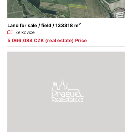
2
Land for sale / field / 133318 m
Želkovice
5,066,084 CZK (real estate) Price