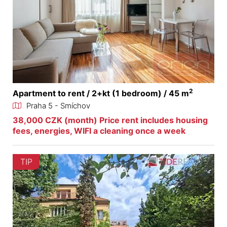
2
Apartment to rent / 2+kt (1 bedroom) / 45 m
Praha 5 - Smíchov
38,000 CZK (month) Price rent includes housing
fees, energies, WIFI a cleaning once a week
TIP