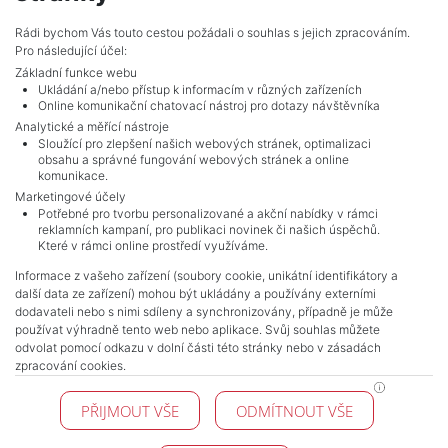
Adverts total
7
.
Rádi bychom Vás touto cestou požádali o souhlas s jejich zpracováním.
Pro následující účel:
Základní funkce webu
Ukládání a/nebo přístup k informacím v různých zařízeních
Online komunikační chatovací nástroj pro dotazy návštěvníka
Analytické a měřící nástroje
Sloužící pro zlepšení našich webových stránek, optimalizaci
obsahu a správné fungování webových stránek a online
komunikace.
Marketingové účely
Potřebné pro tvorbu personalizované a akční nabídky v rámci
reklamních kampaní, pro publikaci novinek či našich úspěchů.
NAVIGACE
Které v rámci online prostředí využíváme.
Terms and conditions
Informace z vašeho zařízení (soubory cookie, unikátní identifikátory a
Protection of personal data
další data ze zařízení) mohou být ukládány a používány externími
Real estate's
dodavateli nebo s nimi sdíleny a synchronizovány, případně je může
Contact
používat výhradně tento web nebo aplikace. Svůj souhlas můžete
odvolat pomocí odkazu v dolní části této stránky nebo v zásadách
Cookie processing
zpracování cookies.
KONTAKT
PŘIJMOUT VŠE
ODMÍTNOUT VŠE
Pražské reality
Budějovická 778/3