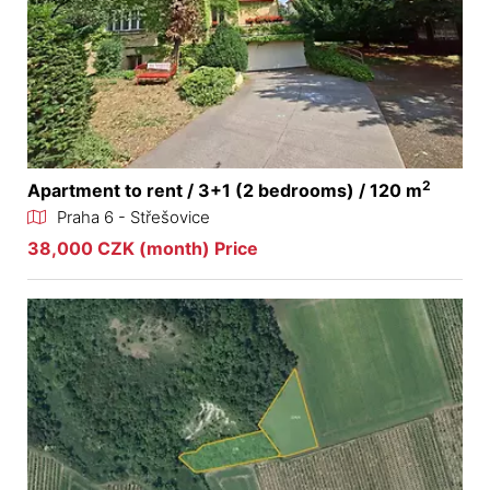
2
Apartment to rent / 3+1 (2 bedrooms) / 120 m
Praha 6 - Střešovice
38,000 CZK (month) Price