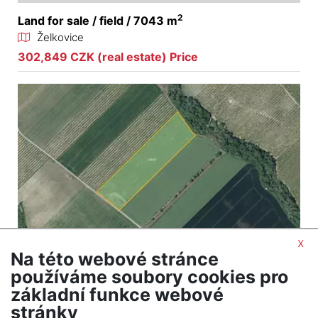
2
Land for sale / field / 7043 m
Želkovice
302,849 CZK (real estate) Price
x
Na této webové stránce
2
Land for sale / field / 21043 m
používáme soubory cookies pro
Želkovice
základní funkce webové
946,935 CZK (real estate) Price
stránky