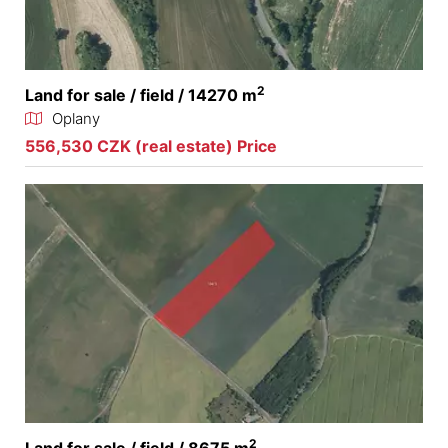
2
Land for sale / field / 14270 m
Oplany
556,530 CZK (real estate) Price
2
Land for sale / field / 8675 m