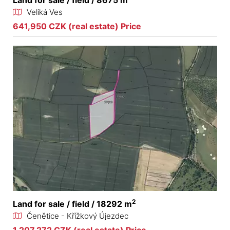
Veliká Ves
641,950 CZK (real estate) Price
2
Land for sale / field / 18292 m
Čenětice - Křížkový Újezdec