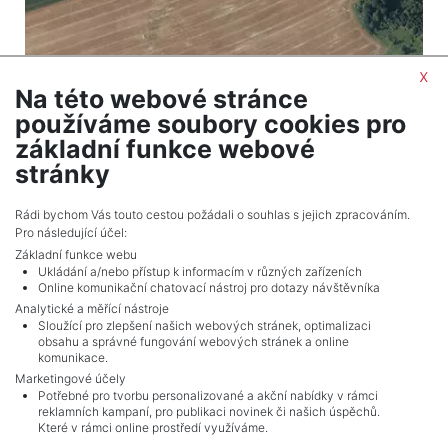
x
Na této webové stránce
2
Land for sale / field / 4539 m
používáme soubory cookies pro
Ondřejov
základní funkce webové
331,347 CZK (real estate) Price
stránky
Adverts total
10
.
Rádi bychom Vás touto cestou požádali o souhlas s jejich zpracováním.
Pro následující účel:
Základní funkce webu
Ukládání a/nebo přístup k informacím v různých zařízeních
Online komunikační chatovací nástroj pro dotazy návštěvníka
Analytické a měřící nástroje
Sloužící pro zlepšení našich webových stránek, optimalizaci
obsahu a správné fungování webových stránek a online
komunikace.
Marketingové účely
Potřebné pro tvorbu personalizované a akční nabídky v rámci
reklamních kampaní, pro publikaci novinek či našich úspěchů.
NAVIGACE
Které v rámci online prostředí využíváme.