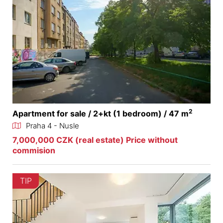
2
Apartment for sale / 2+kt (1 bedroom) / 47 m
Praha 4 - Nusle
7,000,000 CZK (real estate) Price without
commision
TIP