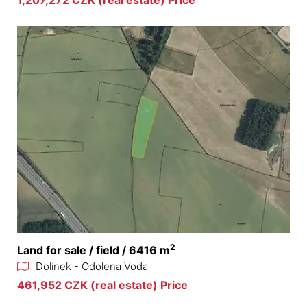
1,207,272 CZK (real estate) Price
2
Land for sale / field / 6416 m
Dolínek - Odolena Voda
461,952 CZK (real estate) Price