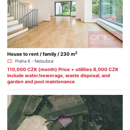
2
House to rent / family / 230 m
Praha 6 - Nebušice
110,000 CZK (month) Price + utilities 8,000 CZK
include water/sewerage, waste disposal, and
garden and pool maintenance