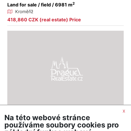
2
Land for sale / field / 6981 m
Kroměříž
418,860 CZK (real estate) Price
x
Na této webové stránce
2
Land for sale / field / 105347 m
používáme soubory cookies pro
Loukov