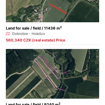
2
Land for sale / field / 11436 m
Dobrotice - Holešov
560,340 CZK (real estate) Price
2
Land for sale / field / 9240 m