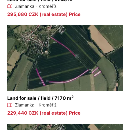
Zlámanka - Kroměříž
295,680 CZK (real estate) Price
2
Land for sale / field / 7170 m
Zlámanka - Kroměříž
229,440 CZK (real estate) Price