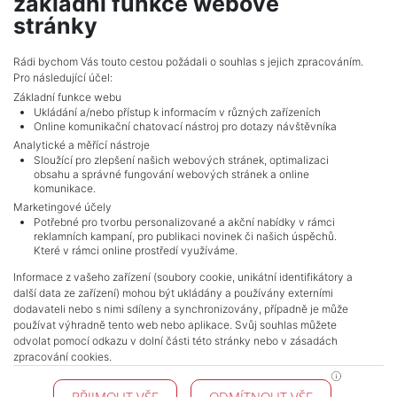
základní funkce webové
5,478,044 CZK (real estate) Price
stránky
Adverts total
10
.
Rádi bychom Vás touto cestou požádali o souhlas s jejich zpracováním.
Pro následující účel:
Základní funkce webu
Ukládání a/nebo přístup k informacím v různých zařízeních
Online komunikační chatovací nástroj pro dotazy návštěvníka
Analytické a měřící nástroje
Sloužící pro zlepšení našich webových stránek, optimalizaci
obsahu a správné fungování webových stránek a online
komunikace.
Marketingové účely
Potřebné pro tvorbu personalizované a akční nabídky v rámci
reklamních kampaní, pro publikaci novinek či našich úspěchů.
NAVIGACE
Které v rámci online prostředí využíváme.
Terms and conditions
Informace z vašeho zařízení (soubory cookie, unikátní identifikátory a
Protection of personal data
další data ze zařízení) mohou být ukládány a používány externími
Real estate's
dodavateli nebo s nimi sdíleny a synchronizovány, případně je může
Contact
používat výhradně tento web nebo aplikace. Svůj souhlas můžete
odvolat pomocí odkazu v dolní části této stránky nebo v zásadách
Cookie processing
zpracování cookies.
KONTAKT
PŘIJMOUT VŠE
ODMÍTNOUT VŠE