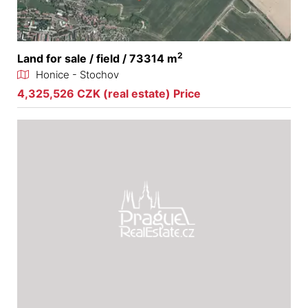
2
Land for sale / field / 73314 m
Honice - Stochov
4,325,526 CZK (real estate) Price