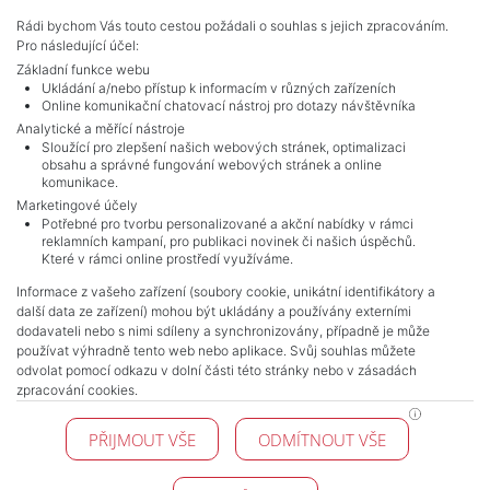
Adverts total
5
.
Rádi bychom Vás touto cestou požádali o souhlas s jejich zpracováním.
Pro následující účel:
Základní funkce webu
Ukládání a/nebo přístup k informacím v různých zařízeních
Online komunikační chatovací nástroj pro dotazy návštěvníka
Analytické a měřící nástroje
Sloužící pro zlepšení našich webových stránek, optimalizaci
obsahu a správné fungování webových stránek a online
komunikace.
Marketingové účely
Potřebné pro tvorbu personalizované a akční nabídky v rámci
reklamních kampaní, pro publikaci novinek či našich úspěchů.
NAVIGACE
Které v rámci online prostředí využíváme.
Terms and conditions
Informace z vašeho zařízení (soubory cookie, unikátní identifikátory a
Protection of personal data
další data ze zařízení) mohou být ukládány a používány externími
Real estate's
dodavateli nebo s nimi sdíleny a synchronizovány, případně je může
Contact
používat výhradně tento web nebo aplikace. Svůj souhlas můžete
odvolat pomocí odkazu v dolní části této stránky nebo v zásadách
Cookie processing
zpracování cookies.
KONTAKT
PŘIJMOUT VŠE
ODMÍTNOUT VŠE
Pražské reality
Budějovická 778/3
140 00 Praha 4