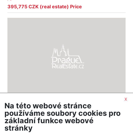
395,775 CZK (real estate) Price
x
Na této webové stránce
2
Land for sale / field / 6207 m
používáme soubory cookies pro
Chržín
základní funkce webové
335,178 CZK (real estate) Price
stránky