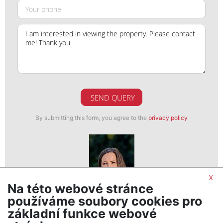
SEND QUERY
By submitting this form, you agree to the
privacy policy
x
Na této webové stránce
Lucie Čermáková
používáme soubory cookies pro
realitní makléř
základní funkce webové
show nr.