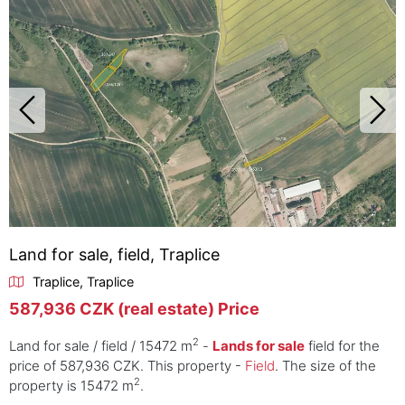
Land for sale, field, Traplice
Traplice, Traplice
587,936 CZK (real estate) Price
2
Land for sale / field / 15472 m
-
Lands for sale
field for the
price of 587,936 CZK. This property -
Field
. The size of the
2
property is 15472 m
.