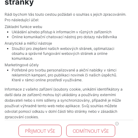
stránky
cermakova@mojepole.cz
MojePole.cz
Rádi bychom Vás touto cestou požádali o souhlas s jejich zpracováním.
Pro následující účel:
Revoluční 1003/3, 11000, Praha
Základní funkce webu
Ukládání a/nebo přístup k informacím v různých zařízeních
Online komunikační chatovací nástroj pro dotazy návštěvníka
Analytické a měřící nástroje
Sloužící pro zlepšení našich webových stránek, optimalizaci
obsahu a správné fungování webových stránek a online
komunikace.
Marketingové účely
Potřebné pro tvorbu personalizované a akční nabídky v rámci
reklamních kampaní, pro publikaci novinek či našich úspěchů.
NAVIGACE
Které v rámci online prostředí využíváme.
Terms and conditions
Informace z vašeho zařízení (soubory cookie, unikátní identifikátory a
Protection of personal data
další data ze zařízení) mohou být ukládány a používány externími
Real estate's
dodavateli nebo s nimi sdíleny a synchronizovány, případně je může
Contact
používat výhradně tento web nebo aplikace. Svůj souhlas můžete
odvolat pomocí odkazu v dolní části této stránky nebo v zásadách
Cookie processing
zpracování cookies.
KONTAKT
PŘIJMOUT VŠE
ODMÍTNOUT VŠE
Pražské reality