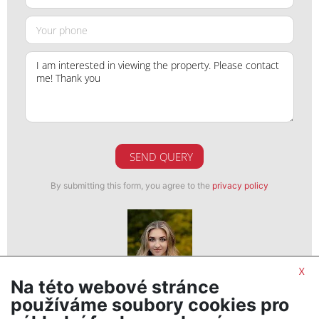
SEND QUERY
By submitting this form, you agree to the
privacy policy
x
Na této webové stránce
Veronika Vencová
používáme soubory cookies pro
realitní makléř