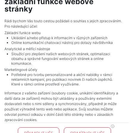
základní funkce webové
show nr.
stránky
vencova@mojepole.cz
MojePole.cz
Rádi bychom Vás touto cestou požádali o souhlas s jejich zpracováním.
Pro následující účel:
Revoluční 1003/3, 11000, Praha
Základní funkce webu
Ukládání a/nebo přístup k informacím v různých zařízeních
Online komunikační chatovací nástroj pro dotazy návštěvníka
Analytické a měřící nástroje
Sloužící pro zlepšení našich webových stránek, optimalizaci
obsahu a správné fungování webových stránek a online
komunikace.
Marketingové účely
Potřebné pro tvorbu personalizované a akční nabídky v rámci
reklamních kampaní, pro publikaci novinek či našich úspěchů.
NAVIGACE
Které v rámci online prostředí využíváme.
Terms and conditions
Informace z vašeho zařízení (soubory cookie, unikátní identifikátory a
Protection of personal data
další data ze zařízení) mohou být ukládány a používány externími
Real estate's
dodavateli nebo s nimi sdíleny a synchronizovány, případně je může
Contact
používat výhradně tento web nebo aplikace. Svůj souhlas můžete
odvolat pomocí odkazu v dolní části této stránky nebo v zásadách
Cookie processing
zpracování cookies.
KONTAKT