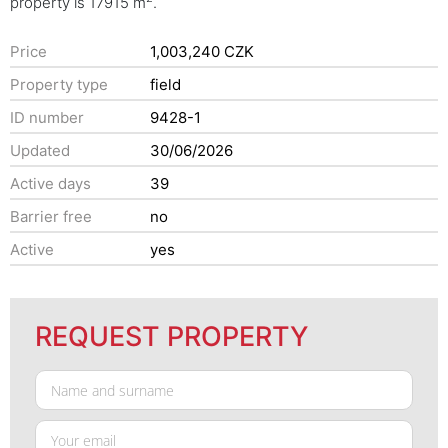
property is 17915 m
.
Price
1,003,240 CZK
Property type
field
ID number
9428-1
Updated
30/06/2026
Active days
39
Barrier free
no
Active
yes
REQUEST PROPERTY