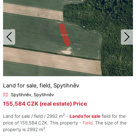
Land for sale, field, Spytihněv
Spytihněv, Spytihněv
155,584 CZK (real estate) Price
2
Land for sale / field / 2992 m
-
Lands for sale
field for the
price of 155,584 CZK. This property -
Field
. The size of the
2
property is 2992 m
.