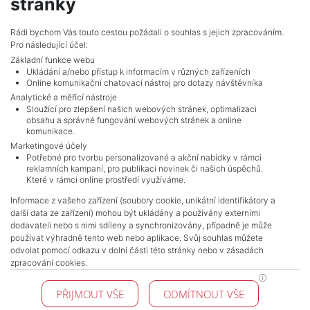
stránky
dopirak@mojepole.cz
MojePole.cz
Rádi bychom Vás touto cestou požádali o souhlas s jejich zpracováním.
Pro následující účel:
Revoluční 1003/3, 11000, Praha
Základní funkce webu
Ukládání a/nebo přístup k informacím v různých zařízeních
Online komunikační chatovací nástroj pro dotazy návštěvníka
Analytické a měřící nástroje
Sloužící pro zlepšení našich webových stránek, optimalizaci
obsahu a správné fungování webových stránek a online
komunikace.
Marketingové účely
Potřebné pro tvorbu personalizované a akční nabídky v rámci
reklamních kampaní, pro publikaci novinek či našich úspěchů.
NAVIGACE
Které v rámci online prostředí využíváme.
Terms and conditions
Informace z vašeho zařízení (soubory cookie, unikátní identifikátory a
Protection of personal data
další data ze zařízení) mohou být ukládány a používány externími
Real estate's
dodavateli nebo s nimi sdíleny a synchronizovány, případně je může
Contact
používat výhradně tento web nebo aplikace. Svůj souhlas můžete
odvolat pomocí odkazu v dolní části této stránky nebo v zásadách
Cookie processing
zpracování cookies.
KONTAKT
PŘIJMOUT VŠE
ODMÍTNOUT VŠE
Pražské reality