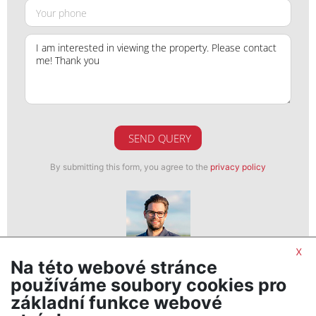
SEND QUERY
By submitting this form, you agree to the
privacy policy
x
Na této webové stránce
Ondřej Dopirák
používáme soubory cookies pro
realitní makléř
základní funkce webové
show nr.