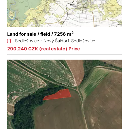
2
Land for sale / field / 7256 m
Sedlešovice - Nový Šaldorf-Sedlešovice
290,240 CZK (real estate) Price