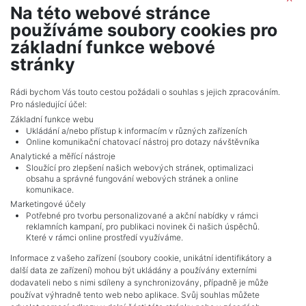
Na této webové stránce
2
Land for sale / field / 6328 m
používáme soubory cookies pro
Kuchařovice
základní funkce webové
474,600 CZK (real estate) Price
stránky
Adverts total
10
.
Rádi bychom Vás touto cestou požádali o souhlas s jejich zpracováním.
Pro následující účel:
Základní funkce webu
Ukládání a/nebo přístup k informacím v různých zařízeních
Online komunikační chatovací nástroj pro dotazy návštěvníka
Analytické a měřící nástroje
Sloužící pro zlepšení našich webových stránek, optimalizaci
obsahu a správné fungování webových stránek a online
komunikace.
Marketingové účely
Potřebné pro tvorbu personalizované a akční nabídky v rámci
reklamních kampaní, pro publikaci novinek či našich úspěchů.
NAVIGACE
Které v rámci online prostředí využíváme.
Terms and conditions
Informace z vašeho zařízení (soubory cookie, unikátní identifikátory a
Protection of personal data
další data ze zařízení) mohou být ukládány a používány externími
Real estate's
dodavateli nebo s nimi sdíleny a synchronizovány, případně je může
Contact
používat výhradně tento web nebo aplikace. Svůj souhlas můžete