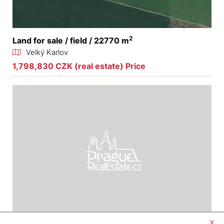
2
Land for sale / field / 22770 m
Velký Karlov
1,798,830 CZK (real estate) Price
x