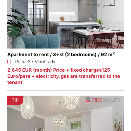
2
Apartment to rent / 3+kt (2 bedrooms) / 92 m
Praha 3 - Vinohrady
2,645 EUR (month) Price + fixed charges125
Euro/pers + electricity, gas are transferred to the
tenant
TIP