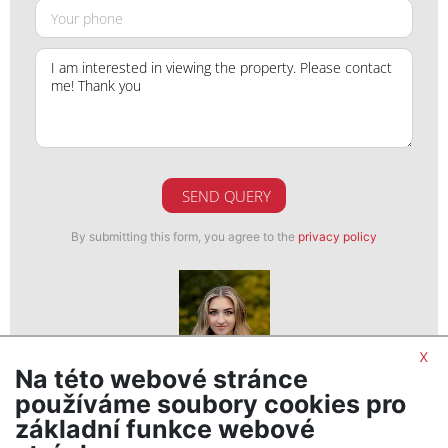
SEND QUERY
By submitting this form, you agree to the
privacy policy
x
Na této webové stránce
Veronika Vencová
používáme soubory cookies pro
realitní makléř
základní funkce webové
show nr.