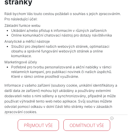
stránky
vencova@mojepole.cz
MojePole.cz
Rádi bychom Vás touto cestou požádali o souhlas s jejich zpracováním.
Pro následující účel:
Revoluční 1003/3, 11000, Praha
Základní funkce webu
Ukládání a/nebo přístup k informacím v různých zařízeních
Online komunikační chatovací nástroj pro dotazy návštěvníka
Analytické a měřící nástroje
Sloužící pro zlepšení našich webových stránek, optimalizaci
obsahu a správné fungování webových stránek a online
komunikace.
Marketingové účely
Potřebné pro tvorbu personalizované a akční nabídky v rámci
reklamních kampaní, pro publikaci novinek či našich úspěchů.
NAVIGACE
Které v rámci online prostředí využíváme.
Terms and conditions
Informace z vašeho zařízení (soubory cookie, unikátní identifikátory a
Protection of personal data
další data ze zařízení) mohou být ukládány a používány externími
Real estate's
dodavateli nebo s nimi sdíleny a synchronizovány, případně je může
Contact
používat výhradně tento web nebo aplikace. Svůj souhlas můžete
odvolat pomocí odkazu v dolní části této stránky nebo v zásadách
Cookie processing
zpracování cookies.
KONTAKT
PŘIJMOUT VŠE
ODMÍTNOUT VŠE
Pražské reality