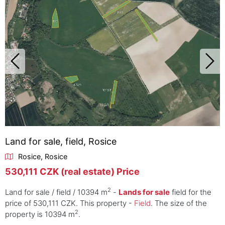
Land for sale, field, Rosice
Rosice, Rosice
530,111 CZK (real estate) Price
2
Land for sale / field / 10394 m
-
Lands for sale
field for the
price of 530,111 CZK. This property -
Field
. The size of the
2
property is 10394 m
.