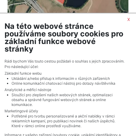
x
Na této webové stránce
2
Land for sale / field / 31819 m
používáme soubory cookies pro
Opatovice nad Labem
základní funkce webové
2,290,968 CZK (real estate) Price
stránky
Adverts total
10
.
Rádi bychom Vás touto cestou požádali o souhlas s jejich zpracováním.
Pro následující účel:
Základní funkce webu
Ukládání a/nebo přístup k informacím v různých zařízeních
Online komunikační chatovací nástroj pro dotazy návštěvníka
Analytické a měřící nástroje
Sloužící pro zlepšení našich webových stránek, optimalizaci
obsahu a správné fungování webových stránek a online
komunikace.
Marketingové účely
Potřebné pro tvorbu personalizované a akční nabídky v rámci
reklamních kampaní, pro publikaci novinek či našich úspěchů.
NAVIGACE
Které v rámci online prostředí využíváme.
Terms and conditions
Informace z vašeho zařízení (soubory cookie, unikátní identifikátory a