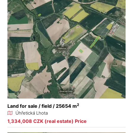
2
Land for sale / field / 25654 m
Úhřetická Lhota
1,334,008 CZK (real estate) Price