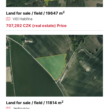
2
Land for sale / field / 19647 m
Vlčí Habřina
707,292 CZK (real estate) Price
2
Land for sale / field / 11814 m
Jedousov