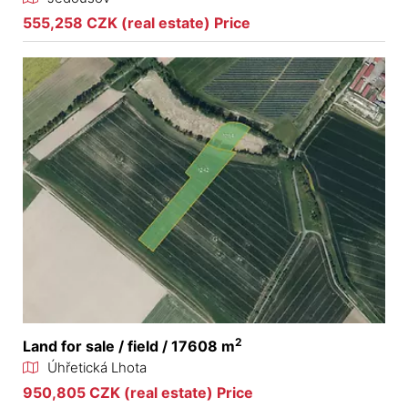
555,258 CZK (real estate) Price
2
Land for sale / field / 17608 m
Úhřetická Lhota
950,805 CZK (real estate) Price