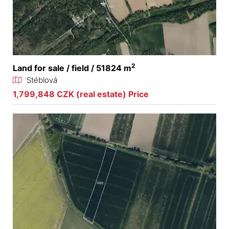
2
Land for sale / field / 51824 m
Stéblová
1,799,848 CZK (real estate) Price