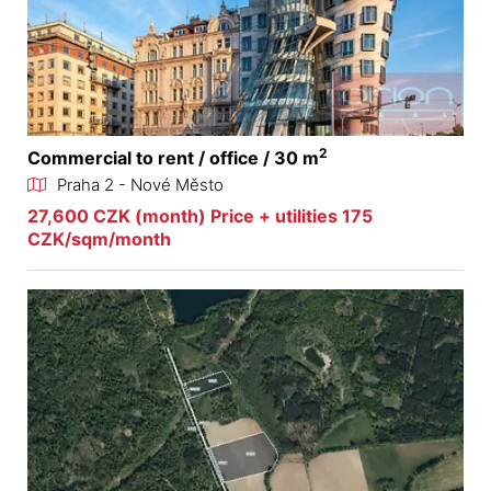
2
Commercial to rent / office / 30 m
Praha 2 - Nové Město
27,600 CZK (month) Price + utilities 175
CZK/sqm/month