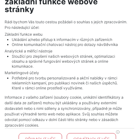
základní funkce webové
show nr.
stránky
vencova@mojepole.cz
MojePole.cz
Rádi bychom Vás touto cestou požádali o souhlas s jejich zpracováním.
Pro následující účel:
Revoluční 1003/3, 11000, Praha
Základní funkce webu
Ukládání a/nebo přístup k informacím v různých zařízeních
Online komunikační chatovací nástroj pro dotazy návštěvníka
Analytické a měřící nástroje
Sloužící pro zlepšení našich webových stránek, optimalizaci
obsahu a správné fungování webových stránek a online
komunikace.
Marketingové účely
Potřebné pro tvorbu personalizované a akční nabídky v rámci
reklamních kampaní, pro publikaci novinek či našich úspěchů.
NAVIGACE
Které v rámci online prostředí využíváme.
Terms and conditions
Informace z vašeho zařízení (soubory cookie, unikátní identifikátory a
Protection of personal data
další data ze zařízení) mohou být ukládány a používány externími
Real estate's
dodavateli nebo s nimi sdíleny a synchronizovány, případně je může
Contact
používat výhradně tento web nebo aplikace. Svůj souhlas můžete
odvolat pomocí odkazu v dolní části této stránky nebo v zásadách
Cookie processing
zpracování cookies.
KONTAKT