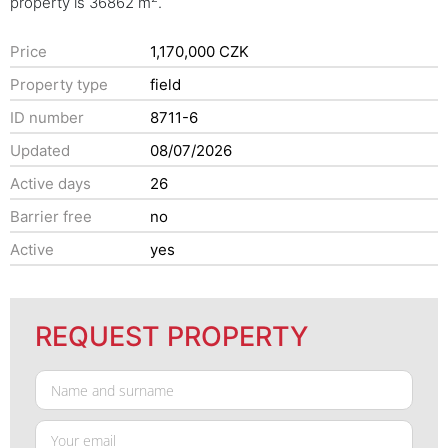
property is 36862 m
.
Price
1,170,000 CZK
Property type
field
ID number
8711-6
Updated
08/07/2026
Active days
26
Barrier free
no
Active
yes
REQUEST PROPERTY