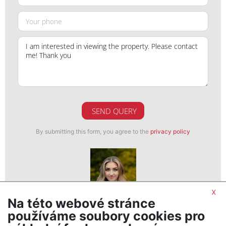
SEND QUERY
By submitting this form, you agree to the
privacy policy
x
Na této webové stránce
Veronika Vencová
používáme soubory cookies pro
realitní makléř