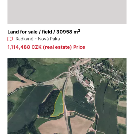
2
Land for sale / field / 30958 m
Radkyně - Nová Paka
1,114,488 CZK (real estate) Price