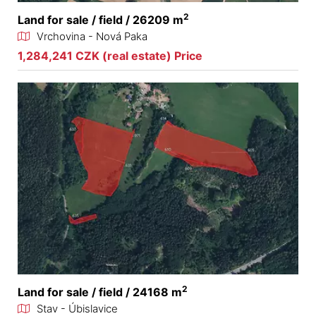
2
Land for sale / field / 26209 m
Vrchovina - Nová Paka
1,284,241 CZK (real estate) Price
2
Land for sale / field / 24168 m
Stav - Úbislavice