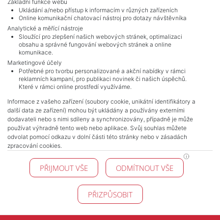
Základní funkce webu
Ukládání a/nebo přístup k informacím v různých zařízeních
Online komunikační chatovací nástroj pro dotazy návštěvníka
Analytické a měřící nástroje
Sloužící pro zlepšení našich webových stránek, optimalizaci
obsahu a správné fungování webových stránek a online
komunikace.
Marketingové účely
Potřebné pro tvorbu personalizované a akční nabídky v rámci
reklamních kampaní, pro publikaci novinek či našich úspěchů.
NAVIGACE
Které v rámci online prostředí využíváme.
Terms and conditions
Informace z vašeho zařízení (soubory cookie, unikátní identifikátory a
Protection of personal data
další data ze zařízení) mohou být ukládány a používány externími
Real estate's
dodavateli nebo s nimi sdíleny a synchronizovány, případně je může
Contact
používat výhradně tento web nebo aplikace. Svůj souhlas můžete
odvolat pomocí odkazu v dolní části této stránky nebo v zásadách
Cookie processing
zpracování cookies.
KONTAKT
PŘIJMOUT VŠE
ODMÍTNOUT VŠE
Pražské reality
Budějovická 778/3
140 00 Praha 4
PŘIZPŮSOBIT
© 2026 Pražské reality - All Rights Reserved !