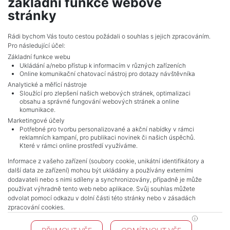
základní funkce webové
show nr.
stránky
skabroudova@mojepole.cz
MojePole.cz
Rádi bychom Vás touto cestou požádali o souhlas s jejich zpracováním.
Pro následující účel:
Revoluční 1003/3, 11000, Praha
Základní funkce webu
Ukládání a/nebo přístup k informacím v různých zařízeních
Online komunikační chatovací nástroj pro dotazy návštěvníka
Analytické a měřící nástroje
Sloužící pro zlepšení našich webových stránek, optimalizaci
obsahu a správné fungování webových stránek a online
komunikace.
Marketingové účely
Potřebné pro tvorbu personalizované a akční nabídky v rámci
reklamních kampaní, pro publikaci novinek či našich úspěchů.
NAVIGACE
Které v rámci online prostředí využíváme.
Terms and conditions
Informace z vašeho zařízení (soubory cookie, unikátní identifikátory a
Protection of personal data
další data ze zařízení) mohou být ukládány a používány externími
Real estate's
dodavateli nebo s nimi sdíleny a synchronizovány, případně je může
Contact
používat výhradně tento web nebo aplikace. Svůj souhlas můžete
odvolat pomocí odkazu v dolní části této stránky nebo v zásadách
Cookie processing
zpracování cookies.
KONTAKT