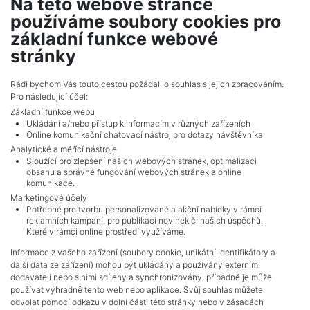
Na této webové stránce
2
Land for sale / field / 22444 m
používáme soubory cookies pro
Horažďovická Lhota - Horažďovice
základní funkce webové
920,204 CZK (real estate) Price
stránky
Adverts total
10
.
Rádi bychom Vás touto cestou požádali o souhlas s jejich zpracováním.
Pro následující účel:
Základní funkce webu
Ukládání a/nebo přístup k informacím v různých zařízeních
Online komunikační chatovací nástroj pro dotazy návštěvníka
Analytické a měřící nástroje
Sloužící pro zlepšení našich webových stránek, optimalizaci
obsahu a správné fungování webových stránek a online
komunikace.
Marketingové účely
Potřebné pro tvorbu personalizované a akční nabídky v rámci
reklamních kampaní, pro publikaci novinek či našich úspěchů.
NAVIGACE
Které v rámci online prostředí využíváme.
Terms and conditions
Informace z vašeho zařízení (soubory cookie, unikátní identifikátory a
Protection of personal data
další data ze zařízení) mohou být ukládány a používány externími
Real estate's
dodavateli nebo s nimi sdíleny a synchronizovány, případně je může
Contact
používat výhradně tento web nebo aplikace. Svůj souhlas můžete
odvolat pomocí odkazu v dolní části této stránky nebo v zásadách
Cookie processing