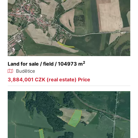
2
Land for sale / field / 104973 m
Budětice
3,884,001 CZK (real estate) Price