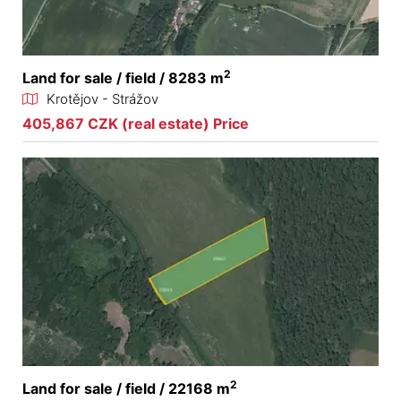
2
Land for sale / field / 8283 m
Krotějov - Strážov
405,867 CZK (real estate) Price
2
Land for sale / field / 22168 m