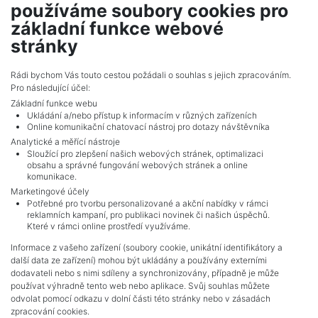
používáme soubory cookies pro
Vintířov - Obrataň
základní funkce webové
714,015 CZK (real estate) Price
stránky
Adverts total
4
.
Rádi bychom Vás touto cestou požádali o souhlas s jejich zpracováním.
Pro následující účel:
Základní funkce webu
Ukládání a/nebo přístup k informacím v různých zařízeních
Online komunikační chatovací nástroj pro dotazy návštěvníka
Analytické a měřící nástroje
Sloužící pro zlepšení našich webových stránek, optimalizaci
obsahu a správné fungování webových stránek a online
komunikace.
Marketingové účely
Potřebné pro tvorbu personalizované a akční nabídky v rámci
reklamních kampaní, pro publikaci novinek či našich úspěchů.
NAVIGACE
Které v rámci online prostředí využíváme.
Terms and conditions
Informace z vašeho zařízení (soubory cookie, unikátní identifikátory a
Protection of personal data
další data ze zařízení) mohou být ukládány a používány externími
Real estate's
dodavateli nebo s nimi sdíleny a synchronizovány, případně je může
Contact
používat výhradně tento web nebo aplikace. Svůj souhlas můžete
odvolat pomocí odkazu v dolní části této stránky nebo v zásadách
Cookie processing
zpracování cookies.