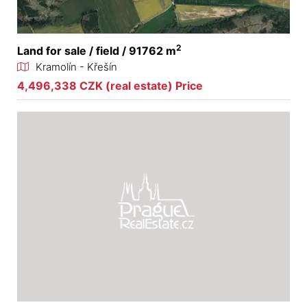
2
Land for sale / field / 91762 m
Kramolín - Křešín
4,496,338 CZK (real estate) Price