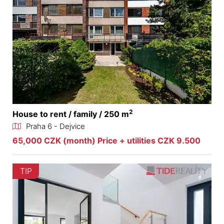
2
House to rent / family / 250 m
Praha 6 - Dejvice
65,000 CZK (month) Price + utilities CZK 9.500
TIP