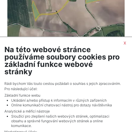
x
Na této webové stránce
2
Land for sale / field / 6008 m
používáme soubory cookies pro
Černčice
základní funkce webové
300,400 CZK (real estate) Price
stránky
Adverts total
7
.
Rádi bychom Vás touto cestou požádali o souhlas s jejich zpracováním.
Pro následující účel:
Základní funkce webu
Ukládání a/nebo přístup k informacím v různých zařízeních
Online komunikační chatovací nástroj pro dotazy návštěvníka
Analytické a měřící nástroje
Sloužící pro zlepšení našich webových stránek, optimalizaci
obsahu a správné fungování webových stránek a online
komunikace.
Marketingové účely