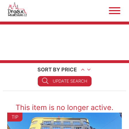
SORT BY PRICE
UPDATE SEARCH
This item is no longer active.
TIP