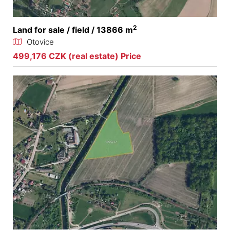
2
Land for sale / field / 13866 m
Otovice
499,176 CZK (real estate) Price