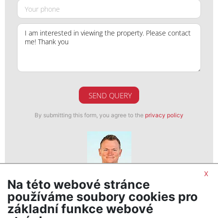
SEND QUERY
By submitting this form, you agree to the
privacy policy
x
Na této webové stránce
Mgr. Richard Jarošík
používáme soubory cookies pro
realitní makléř
základní funkce webové
show nr.