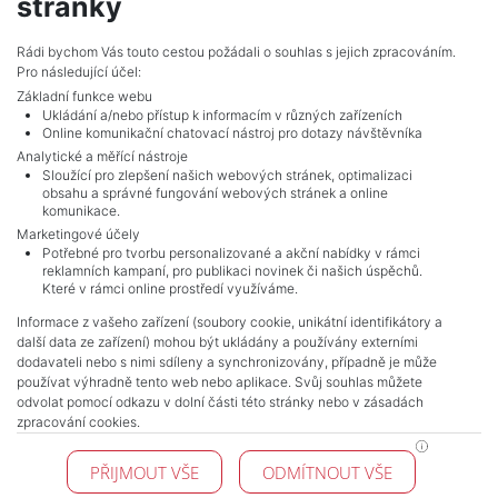
stránky
jarosik@mojepole.cz
MojePole.cz
Rádi bychom Vás touto cestou požádali o souhlas s jejich zpracováním.
Pro následující účel:
Revoluční 1003/3, 11000, Praha
Základní funkce webu
Ukládání a/nebo přístup k informacím v různých zařízeních
Online komunikační chatovací nástroj pro dotazy návštěvníka
Analytické a měřící nástroje
Sloužící pro zlepšení našich webových stránek, optimalizaci
obsahu a správné fungování webových stránek a online
komunikace.
Marketingové účely
Potřebné pro tvorbu personalizované a akční nabídky v rámci
reklamních kampaní, pro publikaci novinek či našich úspěchů.
NAVIGACE
Které v rámci online prostředí využíváme.
Terms and conditions
Informace z vašeho zařízení (soubory cookie, unikátní identifikátory a
Protection of personal data
další data ze zařízení) mohou být ukládány a používány externími
Real estate's
dodavateli nebo s nimi sdíleny a synchronizovány, případně je může
Contact
používat výhradně tento web nebo aplikace. Svůj souhlas můžete
odvolat pomocí odkazu v dolní části této stránky nebo v zásadách
Cookie processing
zpracování cookies.
KONTAKT
PŘIJMOUT VŠE
ODMÍTNOUT VŠE
Pražské reality