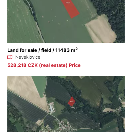
2
Land for sale / field / 11483 m
Neveklovice
528,218 CZK (real estate) Price