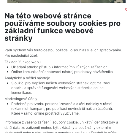
x
Na této webové stránce
2
Land for sale / field / 25197 m
používáme soubory cookies pro
Všejany
základní funkce webové
1,385,835 CZK (real estate) Price
stránky
Adverts total
10
.
Rádi bychom Vás touto cestou požádali o souhlas s jejich zpracováním.
Pro následující účel:
Základní funkce webu
Ukládání a/nebo přístup k informacím v různých zařízeních
Online komunikační chatovací nástroj pro dotazy návštěvníka
Analytické a měřící nástroje
Sloužící pro zlepšení našich webových stránek, optimalizaci
obsahu a správné fungování webových stránek a online
komunikace.
Marketingové účely
Potřebné pro tvorbu personalizované a akční nabídky v rámci
reklamních kampaní, pro publikaci novinek či našich úspěchů.
NAVIGACE
Které v rámci online prostředí využíváme.
Terms and conditions
Informace z vašeho zařízení (soubory cookie, unikátní identifikátory a
Protection of personal data
další data ze zařízení) mohou být ukládány a používány externími
Real estate's
dodavateli nebo s nimi sdíleny a synchronizovány, případně je může