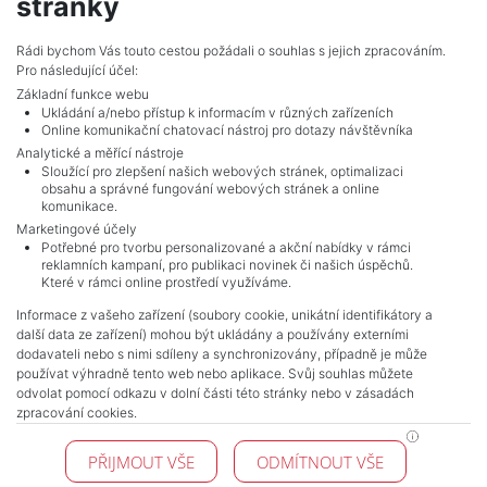
stránky
cermakova@mojepole.cz
MojePole.cz
Rádi bychom Vás touto cestou požádali o souhlas s jejich zpracováním.
Pro následující účel:
Revoluční 1003/3, 11000, Praha
Základní funkce webu
Ukládání a/nebo přístup k informacím v různých zařízeních
Online komunikační chatovací nástroj pro dotazy návštěvníka
Analytické a měřící nástroje
Sloužící pro zlepšení našich webových stránek, optimalizaci
obsahu a správné fungování webových stránek a online
komunikace.
Marketingové účely
Potřebné pro tvorbu personalizované a akční nabídky v rámci
reklamních kampaní, pro publikaci novinek či našich úspěchů.
NAVIGACE
Které v rámci online prostředí využíváme.
Terms and conditions
Informace z vašeho zařízení (soubory cookie, unikátní identifikátory a
Protection of personal data
další data ze zařízení) mohou být ukládány a používány externími
Real estate's
dodavateli nebo s nimi sdíleny a synchronizovány, případně je může
Contact
používat výhradně tento web nebo aplikace. Svůj souhlas můžete
odvolat pomocí odkazu v dolní části této stránky nebo v zásadách
Cookie processing
zpracování cookies.
KONTAKT
PŘIJMOUT VŠE
ODMÍTNOUT VŠE
Pražské reality