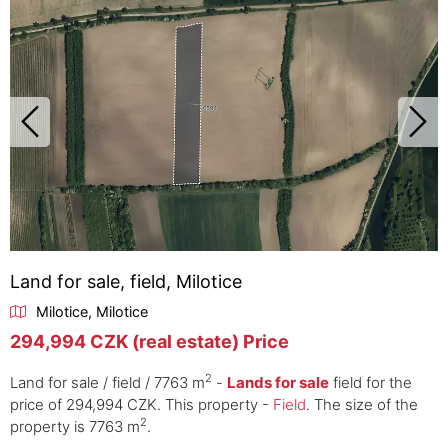
Land for sale, field, Milotice
Milotice, Milotice
294,994 CZK (real estate) Price
2
Land for sale / field / 7763 m
-
Lands for sale
field for the
price of 294,994 CZK. This property -
Field
. The size of the
2
property is 7763 m
.