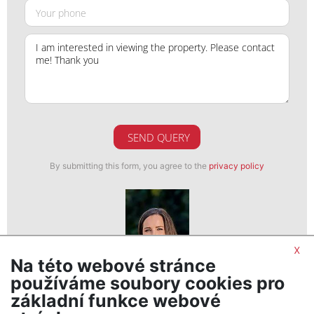
SEND QUERY
By submitting this form, you agree to the
privacy policy
x
Na této webové stránce
Lucie Čermáková
používáme soubory cookies pro
realitní makléř
základní funkce webové
show nr.